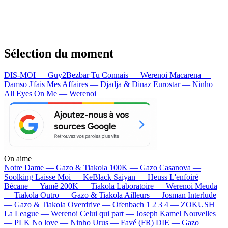
Sélection du moment
DIS-MOI — Guy2Bezbar
Tu Connais — Werenoi
Macarena —
Damso
J'fais Mes Affaires — Djadja & Dinaz
Eurostar — Ninho
All Eyes On Me — Werenoi
On aime
Notre Dame —
Gazo & Tiakola
100K —
Gazo
Casanova —
Soolking
Laisse Moi —
KeBlack
Saiyan —
Heuss L'enfoiré
Bécane —
Yamê
200K —
Tiakola
Laboratoire —
Werenoi
Meuda
—
Tiakola
Outro —
Gazo & Tiakola
Ailleurs —
Josman
Interlude
—
Gazo & Tiakola
Overdrive —
Ofenbach
1 2 3 4 —
ZOKUSH
La League —
Werenoi
Celui qui part —
Joseph Kamel
Nouvelles
—
PLK
No love —
Ninho
Urus —
Favé (FR)
DIE —
Gazo