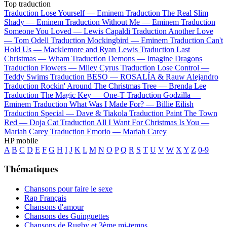
Top traduction
Traduction Lose Yourself —
Eminem
Traduction The Real Slim
Shady —
Eminem
Traduction Without Me —
Eminem
Traduction
Someone You Loved —
Lewis Capaldi
Traduction Another Love
—
Tom Odell
Traduction Mockingbird —
Eminem
Traduction Can't
Hold Us —
Macklemore and Ryan Lewis
Traduction Last
Christmas —
Wham
Traduction Demons —
Imagine Dragons
Traduction Flowers —
Miley Cyrus
Traduction Lose Control —
Teddy Swims
Traduction BESO —
ROSALÍA & Rauw Alejandro
Traduction Rockin' Around The Christmas Tree —
Brenda Lee
Traduction The Magic Key —
One-T
Traduction Godzilla —
Eminem
Traduction What Was I Made For? —
Billie Eilish
Traduction Special —
Dave & Tiakola
Traduction Paint The Town
Red —
Doja Cat
Traduction All I Want For Christmas Is You —
Mariah Carey
Traduction Emorio —
Mariah Carey
HP mobile
A
B
C
D
E
F
G
H
I
J
K
L
M
N
O
P
Q
R
S
T
U
V
W
X
Y
Z
0-9
Thématiques
Chansons pour faire le sexe
Rap Français
Chansons d'amour
Chansons des Guinguettes
Chansons de Rugby et 3ème mi-temps