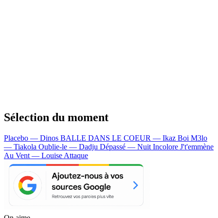
Sélection du moment
Placebo — Dinos
BALLE DANS LE COEUR — Ikaz Boi
M3lo
— Tiakola
Oublie-le — Dadju
Dépassé — Nuit Incolore
J't'emmène
Au Vent — Louise Attaque
On aime