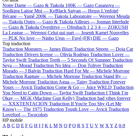
Notre Dame —
Gazo & Tiakola
100K —
Gazo
Casanova —
Soolking
Laisse Moi —
KeBlack
Saiyan —
Heuss L'enfoiré
Bécane —
Yamê
200K —
Tiakola
Laboratoire —
Werenoi
Meuda
—
Tiakola
Outro —
Gazo & Tiakola
Ailleurs —
Josman
Interlude
—
Gazo & Tiakola
Overdrive —
Ofenbach
1 2 3 4 —
ZOKUSH
La League —
Werenoi
Celui qui part —
Joseph Kamel
Nouvelles
—
PLK
No love —
Ninho
Urus —
Favé (FR)
DIE —
Gazo
Top traduction
Traduction Monsters —
James Blunt
Traduction Streets —
Doja Cat
Traduction Drivers license —
Olivia Rodrigo
Traduction Lover —
Taylor Swift
Traduction Teeth —
5 Seconds Of Summer
Traduction
Seya —
Morad
Traduction No Idea —
Don Toliver
Traduction
Morado —
J Balvin
Traduction Hard For Me —
Michele Morrone
Traduction Rapture —
Michele Morrone
Traduction Stand By —
Michele Morrone
Traduction Agua —
Tainy
Traduction Forever
Yours —
Avicii
Traduction Come & Go —
Juice WRLD
Traduction
You Need to Calm Down —
Taylor Swift
Traduction I Think I’m
Okay —
MGK (Machine Gun Kelly)
Traduction bad vibes forever
—
XXXTENTACION
Traduction If You're Too Shy (Let Me
Know) —
The 1975
Traduction Tough Love —
Avicii
Traduction
Lovefool —
Twocolors
HP mobile
A
B
C
D
E
F
G
H
I
J
K
L
M
N
O
P
Q
R
S
T
U
V
W
X
Y
Z
0-9