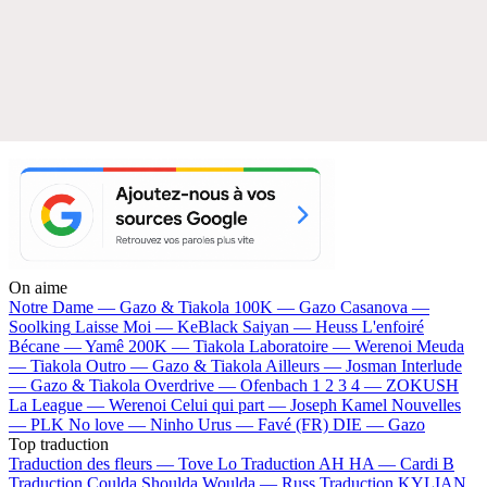
On aime
Notre Dame —
Gazo & Tiakola
100K —
Gazo
Casanova —
Soolking
Laisse Moi —
KeBlack
Saiyan —
Heuss L'enfoiré
Bécane —
Yamê
200K —
Tiakola
Laboratoire —
Werenoi
Meuda
—
Tiakola
Outro —
Gazo & Tiakola
Ailleurs —
Josman
Interlude
—
Gazo & Tiakola
Overdrive —
Ofenbach
1 2 3 4 —
ZOKUSH
La League —
Werenoi
Celui qui part —
Joseph Kamel
Nouvelles
—
PLK
No love —
Ninho
Urus —
Favé (FR)
DIE —
Gazo
Top traduction
Traduction des fleurs —
Tove Lo
Traduction AH HA —
Cardi B
Traduction Coulda Shoulda Woulda —
Russ
Traduction KYLIAN