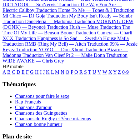
DICTADOR —
SurNervis
Traduction The Way You Are —
Electric Callboy
Traduction Home To Me —
Tones & I
Traduction
Mi Chico —
DJ Goja
Traduction My Body Isn't Ready —
Sombr
Traduction Danceteria —
Madonna
Traduction MORNING DEW
(DONK) —
Beyoncé
Traduction Hush —
Muse
Traduction The
Time Of My Life —
Benson Boone
Traduction Camera —
Charli
XCX
Traduction Happiness is So Sad —
Swedish House Mafia
Traduction RMB (Ring My Bell) —
Aitch
Traduction 99% —
Jessie
Reyez
Traduction YOYO —
Don Xhoni
Traduction Bizarre —
Madonna
Traduction Van Cleef Pt 2 —
Malie Donn
Traduction
WIDE AWAKE —
Chris Grey
HP mobile
A
B
C
D
E
F
G
H
I
J
K
L
M
N
O
P
Q
R
S
T
U
V
W
X
Y
Z
0-9
Thématiques
Chansons pour faire le sexe
Rap Français
Chansons d'amour
Chansons des Guinguettes
Chansons de Rugby et 3ème mi-temps
Chanson bonne humeur
Plan de site