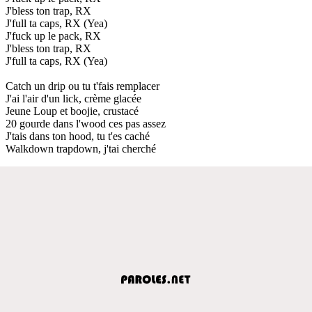
J'bless ton trap, RX
J'full ta caps, RX (Yea)
J'fuck up le pack, RX
J'bless ton trap, RX
J'full ta caps, RX (Yea)
Catch un drip ou tu t'fais remplacer
J'ai l'air d'un lick, crème glacée
Jeune Loup et boojie, crustacé
20 gourde dans l'wood ces pas assez
J'tais dans ton hood, tu t'es caché
Walkdown trapdown, j'tai cherché