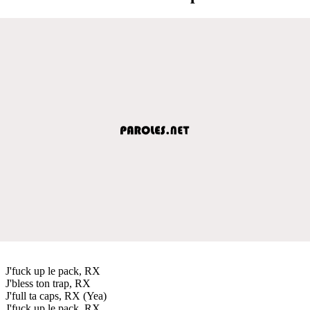
J'fuck up le pack, RX
J'bless ton trap, RX
J'full ta caps, RX (Yea)
J'fuck up le pack, RX