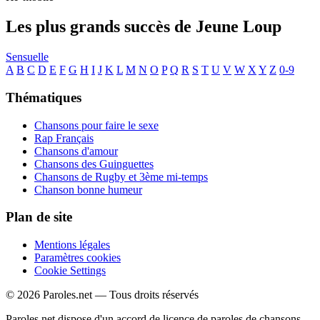
Les plus grands succès de Jeune Loup
Sensuelle
A
B
C
D
E
F
G
H
I
J
K
L
M
N
O
P
Q
R
S
T
U
V
W
X
Y
Z
0-9
Thématiques
Chansons pour faire le sexe
Rap Français
Chansons d'amour
Chansons des Guinguettes
Chansons de Rugby et 3ème mi-temps
Chanson bonne humeur
Plan de site
Mentions légales
Paramètres cookies
Cookie Settings
© 2026 Paroles.net — Tous droits réservés
Paroles.net dispose d'un accord de licence de paroles de chansons