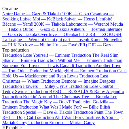
On aime
Notre Dame —
Gazo & Tiakola
100K —
Gazo
Casanova —
Soolking
Laisse Moi —
KeBlack
Saiyan —
Heuss L'enfoiré
Bécane —
Yamê
200K —
Tiakola
Laboratoire —
Werenoi
Meuda
—
Tiakola
Outro —
Gazo & Tiakola
Ailleurs —
Josman
Interlude
—
Gazo & Tiakola
Overdrive —
Ofenbach
1 2 3 4 —
ZOKUSH
La League —
Werenoi
Celui qui part —
Joseph Kamel
Nouvelles
—
PLK
No love —
Ninho
Urus —
Favé (FR)
DIE —
Gazo
Top traduction
Traduction Lose Yourself —
Eminem
Traduction The Real Slim
Shady —
Eminem
Traduction Without Me —
Eminem
Traduction
Someone You Loved —
Lewis Capaldi
Traduction Another Love
—
Tom Odell
Traduction Mockingbird —
Eminem
Traduction Can't
Hold Us —
Macklemore and Ryan Lewis
Traduction Last
Christmas —
Wham
Traduction Demons —
Imagine Dragons
Traduction Flowers —
Miley Cyrus
Traduction Lose Control —
Teddy Swims
Traduction BESO —
ROSALÍA & Rauw Alejandro
Traduction Rockin' Around The Christmas Tree —
Brenda Lee
Traduction The Magic Key —
One-T
Traduction Godzilla —
Eminem
Traduction What Was I Made For? —
Billie Eilish
Traduction Special —
Dave & Tiakola
Traduction Paint The Town
Red —
Doja Cat
Traduction All I Want For Christmas Is You —
Mariah Carey
Traduction Emorio —
Mariah Carey
HP mobile