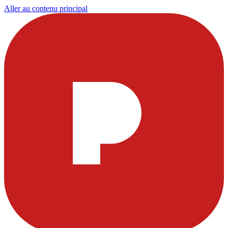
Aller au contenu principal