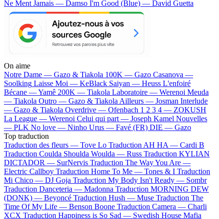
Ne Ment Jamais — Damso
I'm Good (Blue) — David Guetta
On aime
Notre Dame —
Gazo & Tiakola
100K —
Gazo
Casanova —
Soolking
Laisse Moi —
KeBlack
Saiyan —
Heuss L'enfoiré
Bécane —
Yamê
200K —
Tiakola
Laboratoire —
Werenoi
Meuda
—
Tiakola
Outro —
Gazo & Tiakola
Ailleurs —
Josman
Interlude
—
Gazo & Tiakola
Overdrive —
Ofenbach
1 2 3 4 —
ZOKUSH
La League —
Werenoi
Celui qui part —
Joseph Kamel
Nouvelles
—
PLK
No love —
Ninho
Urus —
Favé (FR)
DIE —
Gazo
Top traduction
Traduction des fleurs —
Tove Lo
Traduction AH HA —
Cardi B
Traduction Coulda Shoulda Woulda —
Russ
Traduction KYLIAN
DICTADOR —
SurNervis
Traduction The Way You Are —
Electric Callboy
Traduction Home To Me —
Tones & I
Traduction
Mi Chico —
DJ Goja
Traduction My Body Isn't Ready —
Sombr
Traduction Danceteria —
Madonna
Traduction MORNING DEW
(DONK) —
Beyoncé
Traduction Hush —
Muse
Traduction The
Time Of My Life —
Benson Boone
Traduction Camera —
Charli
XCX
Traduction Happiness is So Sad —
Swedish House Mafia