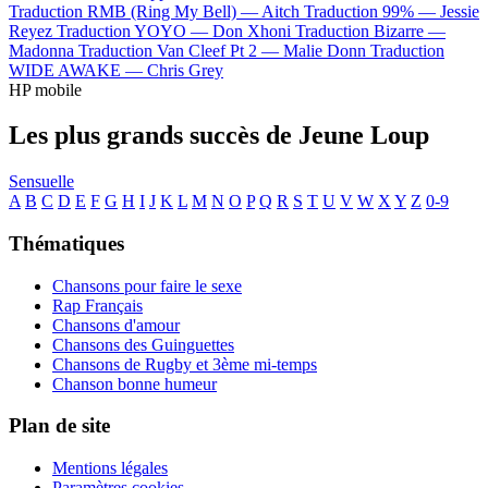
Traduction RMB (Ring My Bell) —
Aitch
Traduction 99% —
Jessie
Reyez
Traduction YOYO —
Don Xhoni
Traduction Bizarre —
Madonna
Traduction Van Cleef Pt 2 —
Malie Donn
Traduction
WIDE AWAKE —
Chris Grey
HP mobile
Les plus grands succès de Jeune Loup
Sensuelle
A
B
C
D
E
F
G
H
I
J
K
L
M
N
O
P
Q
R
S
T
U
V
W
X
Y
Z
0-9
Thématiques
Chansons pour faire le sexe
Rap Français
Chansons d'amour
Chansons des Guinguettes
Chansons de Rugby et 3ème mi-temps
Chanson bonne humeur
Plan de site
Mentions légales
Paramètres cookies