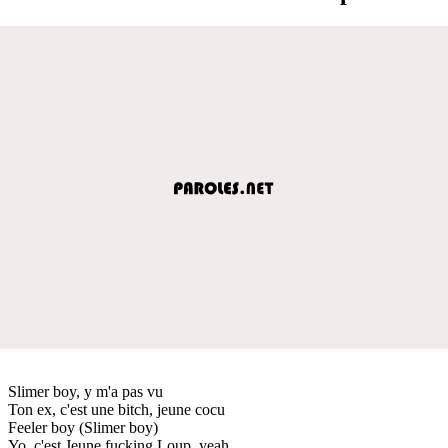
Slimer boy, y m'a pas vu
Ton ex, c'est une bitch, jeune cocu
Feeler boy (Slimer boy)
Yo, c'est Jeune fucking Loup, yeah