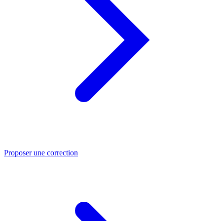
Proposer une correction