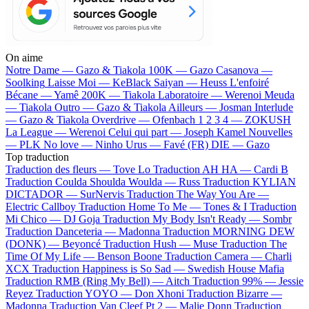
On aime
Notre Dame —
Gazo & Tiakola
100K —
Gazo
Casanova —
Soolking
Laisse Moi —
KeBlack
Saiyan —
Heuss L'enfoiré
Bécane —
Yamê
200K —
Tiakola
Laboratoire —
Werenoi
Meuda
—
Tiakola
Outro —
Gazo & Tiakola
Ailleurs —
Josman
Interlude
—
Gazo & Tiakola
Overdrive —
Ofenbach
1 2 3 4 —
ZOKUSH
La League —
Werenoi
Celui qui part —
Joseph Kamel
Nouvelles
—
PLK
No love —
Ninho
Urus —
Favé (FR)
DIE —
Gazo
Top traduction
Traduction des fleurs —
Tove Lo
Traduction AH HA —
Cardi B
Traduction Coulda Shoulda Woulda —
Russ
Traduction KYLIAN
DICTADOR —
SurNervis
Traduction The Way You Are —
Electric Callboy
Traduction Home To Me —
Tones & I
Traduction
Mi Chico —
DJ Goja
Traduction My Body Isn't Ready —
Sombr
Traduction Danceteria —
Madonna
Traduction MORNING DEW
(DONK) —
Beyoncé
Traduction Hush —
Muse
Traduction The
Time Of My Life —
Benson Boone
Traduction Camera —
Charli
XCX
Traduction Happiness is So Sad —
Swedish House Mafia
Traduction RMB (Ring My Bell) —
Aitch
Traduction 99% —
Jessie
Reyez
Traduction YOYO —
Don Xhoni
Traduction Bizarre —
Madonna
Traduction Van Cleef Pt 2 —
Malie Donn
Traduction