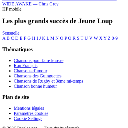
WIDE AWAKE —
Chris Grey
HP mobile
Les plus grands succès de Jeune Loup
Sensuelle
A
B
C
D
E
F
G
H
I
J
K
L
M
N
O
P
Q
R
S
T
U
V
W
X
Y
Z
0-9
Thématiques
Chansons pour faire le sexe
Rap Français
Chansons d'amour
Chansons des Guinguettes
Chansons de Rugby et 3ème mi-temps
Chanson bonne humeur
Plan de site
Mentions légales
Paramètres cookies
Cookie Settings