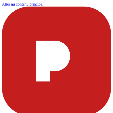
Aller au contenu principal