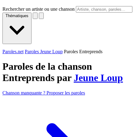
Rechercher un artiste ou une chanson
Thématiques
Paroles.net
Paroles Jeune Loup
Paroles Entreprends
Paroles de la chanson
Entreprends par
Jeune Loup
Chanson manquante ? Proposer les paroles