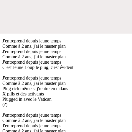
J'entreprend depuis jeune temps
Comme à 2 ans, j'ai le master plan
J'entreprend depuis jeune temps
Comme à 2 ans, j'ai le master plan
J'entreprend depuis jeune temps
C'est Jeune Loup le plug, c'est évident
J'entreprend depuis jeune temps
Comme à 2 ans, j'ai le master plan
Plug rich même si j'rentre en d'dans
X pills et des activants
Plugged in avec le Vatican
(?)
J'entreprend depuis jeune temps
Comme à 2 ans, j'ai le master plan
J'entreprend depuis jeune temps
Comme à 2 ans, j'ai le master plan