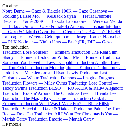
On aime
Notre Dame —
Gazo & Tiakola
100K —
Gazo
Casanova —
Soolking
Laisse Moi —
KeBlack
Saiyan —
Heuss L'enfoiré
Bécane —
Yamê
200K —
Tiakola
Laboratoire —
Werenoi
Meuda
—
Tiakola
Outro —
Gazo & Tiakola
Ailleurs —
Josman
Interlude
—
Gazo & Tiakola
Overdrive —
Ofenbach
1 2 3 4 —
ZOKUSH
La League —
Werenoi
Celui qui part —
Joseph Kamel
Nouvelles
—
PLK
No love —
Ninho
Urus —
Favé (FR)
DIE —
Gazo
Top traduction
Traduction Lose Yourself —
Eminem
Traduction The Real Slim
Shady —
Eminem
Traduction Without Me —
Eminem
Traduction
Someone You Loved —
Lewis Capaldi
Traduction Another Love
—
Tom Odell
Traduction Mockingbird —
Eminem
Traduction Can't
Hold Us —
Macklemore and Ryan Lewis
Traduction Last
Christmas —
Wham
Traduction Demons —
Imagine Dragons
Traduction Flowers —
Miley Cyrus
Traduction Lose Control —
Teddy Swims
Traduction BESO —
ROSALÍA & Rauw Alejandro
Traduction Rockin' Around The Christmas Tree —
Brenda Lee
Traduction The Magic Key —
One-T
Traduction Godzilla —
Eminem
Traduction What Was I Made For? —
Billie Eilish
Traduction Special —
Dave & Tiakola
Traduction Paint The Town
Red —
Doja Cat
Traduction All I Want For Christmas Is You —
Mariah Carey
Traduction Emorio —
Mariah Carey
HP mobile