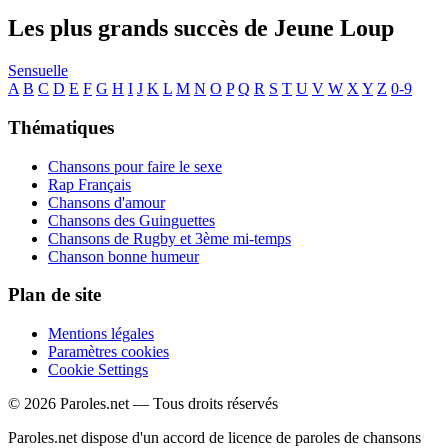
Les plus grands succès de Jeune Loup
Sensuelle
A
B
C
D
E
F
G
H
I
J
K
L
M
N
O
P
Q
R
S
T
U
V
W
X
Y
Z
0-9
Thématiques
Chansons pour faire le sexe
Rap Français
Chansons d'amour
Chansons des Guinguettes
Chansons de Rugby et 3ème mi-temps
Chanson bonne humeur
Plan de site
Mentions légales
Paramètres cookies
Cookie Settings
© 2026 Paroles.net — Tous droits réservés
Paroles.net dispose d'un accord de licence de paroles de chansons