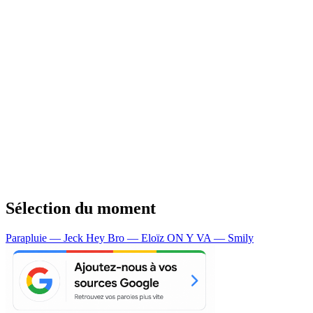
Sélection du moment
Parapluie — Jeck
Hey Bro — Eloïz
ON Y VA — Smily