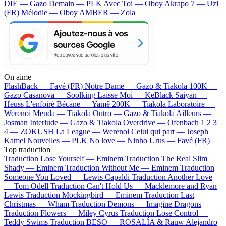
DIE — Gazo
Demain — PLK
Avec Toi — Oboy
Akrapo 7 — Uzi
(FR)
Mélodie — Oboy
AMBER — Zola
On aime
FlashBack —
Favé (FR)
Notre Dame —
Gazo & Tiakola
100K —
Gazo
Casanova —
Soolking
Laisse Moi —
KeBlack
Saiyan —
Heuss L'enfoiré
Bécane —
Yamê
200K —
Tiakola
Laboratoire —
Werenoi
Meuda —
Tiakola
Outro —
Gazo & Tiakola
Ailleurs —
Josman
Interlude —
Gazo & Tiakola
Overdrive —
Ofenbach
1 2 3
4 —
ZOKUSH
La League —
Werenoi
Celui qui part —
Joseph
Kamel
Nouvelles —
PLK
No love —
Ninho
Urus —
Favé (FR)
Top traduction
Traduction Lose Yourself —
Eminem
Traduction The Real Slim
Shady —
Eminem
Traduction Without Me —
Eminem
Traduction
Someone You Loved —
Lewis Capaldi
Traduction Another Love
—
Tom Odell
Traduction Can't Hold Us —
Macklemore and Ryan
Lewis
Traduction Mockingbird —
Eminem
Traduction Last
Christmas —
Wham
Traduction Demons —
Imagine Dragons
Traduction Flowers —
Miley Cyrus
Traduction Lose Control —
Teddy Swims
Traduction BESO —
ROSALÍA & Rauw Alejandro