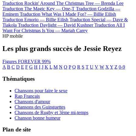
Traduction Rockin' Around The Christmas Tree —
Brenda Lee
Traduction The Magic Key —
One-T
Traduction Godzilla —
Eminem
Traduction What Was I Made For? —
Billie Eilish
Traduction Emorio —
Billie Eilish
Traduction Special —
Dave &
Tiakola
Traduction Daylight —
David Kushner
Traduction All I
Want For Christmas Is You —
Mariah Carey
HP mobile
Les plus grands succès de Jessie Reyez
Figures
FOREVER
99%
A
B
C
D
E
F
G
H
I
J
K
L
M
N
O
P
Q
R
S
T
U
V
W
X
Y
Z
0-9
Thématiques
Chansons pour faire le sexe
Rap Français
Chansons d'amour
Chansons des Guinguettes
Chansons de Rugby et 3ème mi-temps
Chanson bonne humeur
Plan de site