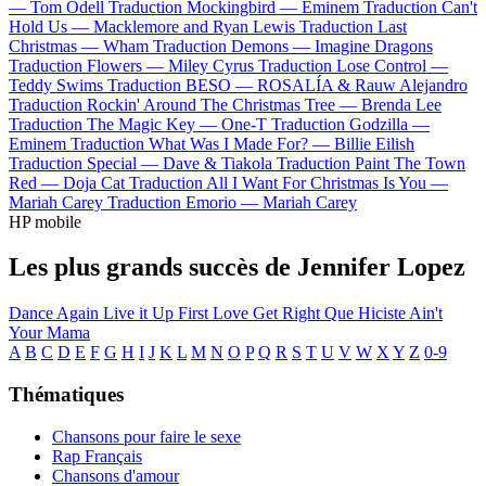
—
Tom Odell
Traduction Mockingbird —
Eminem
Traduction Can't
Hold Us —
Macklemore and Ryan Lewis
Traduction Last
Christmas —
Wham
Traduction Demons —
Imagine Dragons
Traduction Flowers —
Miley Cyrus
Traduction Lose Control —
Teddy Swims
Traduction BESO —
ROSALÍA & Rauw Alejandro
Traduction Rockin' Around The Christmas Tree —
Brenda Lee
Traduction The Magic Key —
One-T
Traduction Godzilla —
Eminem
Traduction What Was I Made For? —
Billie Eilish
Traduction Special —
Dave & Tiakola
Traduction Paint The Town
Red —
Doja Cat
Traduction All I Want For Christmas Is You —
Mariah Carey
Traduction Emorio —
Mariah Carey
HP mobile
Les plus grands succès de Jennifer Lopez
Dance Again
Live it Up
First Love
Get Right
Que Hiciste
Ain't
Your Mama
A
B
C
D
E
F
G
H
I
J
K
L
M
N
O
P
Q
R
S
T
U
V
W
X
Y
Z
0-9
Thématiques
Chansons pour faire le sexe
Rap Français
Chansons d'amour