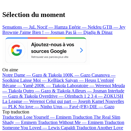
Sélection du moment
Sensations — JuL
Nocif — Hamza
Egérie — Nekfeu
GTB — Jey
Brownie
J'aime Bien ! — Josman
Pas là — Djadja & Dinaz
On aime
Notre Dame —
Gazo & Tiakola
100K —
Gazo
Casanova —
Soolking
Laisse Moi —
KeBlack
Saiyan —
Heuss L'enfoiré
Bécane —
Yamê
200K —
Tiakola
Laboratoire —
Werenoi
Meuda
—
Tiakola
Outro —
Gazo & Tiakola
Ailleurs —
Josman
Interlude
—
Gazo & Tiakola
Overdrive —
Ofenbach
1 2 3 4 —
ZOKUSH
La League —
Werenoi
Celui qui part —
Joseph Kamel
Nouvelles
—
PLK
No love —
Ninho
Urus —
Favé (FR)
DIE —
Gazo
Top traduction
Traduction Lose Yourself —
Eminem
Traduction The Real Slim
Shady —
Eminem
Traduction Without Me —
Eminem
Traduction
Someone You Loved —
Lewis Capaldi
Traduction Another Love