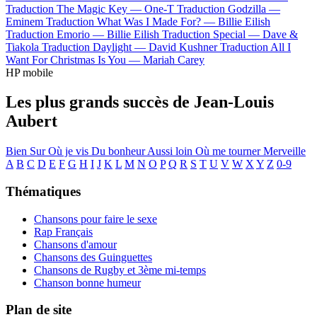
Traduction The Magic Key —
One-T
Traduction Godzilla —
Eminem
Traduction What Was I Made For? —
Billie Eilish
Traduction Emorio —
Billie Eilish
Traduction Special —
Dave &
Tiakola
Traduction Daylight —
David Kushner
Traduction All I
Want For Christmas Is You —
Mariah Carey
HP mobile
Les plus grands succès de Jean-Louis
Aubert
Bien Sur
Où je vis
Du bonheur
Aussi loin
Où me tourner
Merveille
A
B
C
D
E
F
G
H
I
J
K
L
M
N
O
P
Q
R
S
T
U
V
W
X
Y
Z
0-9
Thématiques
Chansons pour faire le sexe
Rap Français
Chansons d'amour
Chansons des Guinguettes
Chansons de Rugby et 3ème mi-temps
Chanson bonne humeur
Plan de site