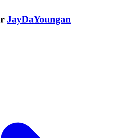
ar
JayDaYoungan