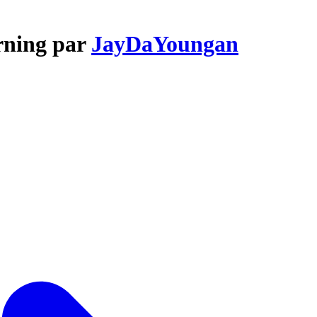
rning par
JayDaYoungan