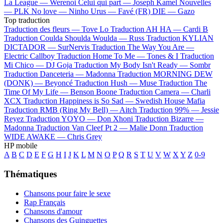
La League —
Werenoi
Celui qui part —
Joseph Kamel
Nouvelles
—
PLK
No love —
Ninho
Urus —
Favé (FR)
DIE —
Gazo
Top traduction
Traduction des fleurs —
Tove Lo
Traduction AH HA —
Cardi B
Traduction Coulda Shoulda Woulda —
Russ
Traduction KYLIAN
DICTADOR —
SurNervis
Traduction The Way You Are —
Electric Callboy
Traduction Home To Me —
Tones & I
Traduction
Mi Chico —
DJ Goja
Traduction My Body Isn't Ready —
Sombr
Traduction Danceteria —
Madonna
Traduction MORNING DEW
(DONK) —
Beyoncé
Traduction Hush —
Muse
Traduction The
Time Of My Life —
Benson Boone
Traduction Camera —
Charli
XCX
Traduction Happiness is So Sad —
Swedish House Mafia
Traduction RMB (Ring My Bell) —
Aitch
Traduction 99% —
Jessie
Reyez
Traduction YOYO —
Don Xhoni
Traduction Bizarre —
Madonna
Traduction Van Cleef Pt 2 —
Malie Donn
Traduction
WIDE AWAKE —
Chris Grey
HP mobile
A
B
C
D
E
F
G
H
I
J
K
L
M
N
O
P
Q
R
S
T
U
V
W
X
Y
Z
0-9
Thématiques
Chansons pour faire le sexe
Rap Français
Chansons d'amour
Chansons des Guinguettes