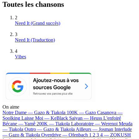
Toutes les chansons
2
Need It
(Grand succès)
3
Need It (Traduction)
4
Vibes
On aime
Notre Dame —
Gazo & Tiakola
100K —
Gazo
Casanova —
Soolking
Laisse Moi —
KeBlack
Saiyan —
Heuss L'enfoiré
Bécane —
Yamê
200K —
Tiakola
Laboratoire —
Werenoi
Meuda
—
Tiakola
Outro —
Gazo & Tiakola
Ailleurs —
Josman
Interlude
—
Gazo & Tiakola
Overdrive —
Ofenbach
1 2 3 4 —
ZOKUSH