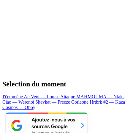
Sélection du moment
J't'emmène Au Vent — Louise Attaque
MAHMOUMA — Niaks
Ciao — Werenoi
Shavkat — Freeze Corleone
Hrtbrk #2 — Kaza
Cosmos — Oboy