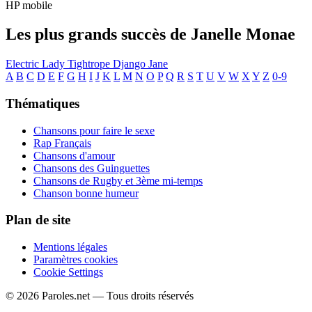
HP mobile
Les plus grands succès de Janelle Monae
Electric Lady
Tightrope
Django Jane
A
B
C
D
E
F
G
H
I
J
K
L
M
N
O
P
Q
R
S
T
U
V
W
X
Y
Z
0-9
Thématiques
Chansons pour faire le sexe
Rap Français
Chansons d'amour
Chansons des Guinguettes
Chansons de Rugby et 3ème mi-temps
Chanson bonne humeur
Plan de site
Mentions légales
Paramètres cookies
Cookie Settings
© 2026 Paroles.net — Tous droits réservés