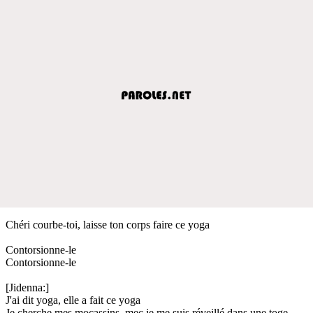
Chéri courbe-toi, laisse ton corps faire ce yoga
Contorsionne-le
Contorsionne-le
[Jidenna:]
J'ai dit yoga, elle a fait ce yoga
Je cherche mes mocassins, mec je me suis réveillé dans une toge