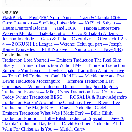
On aime
FlashBack —
Favé (FR)
Notre Dame —
Gazo & Tiakola
100K —
Gazo
Casanova —
Soolking
Laisse Moi —
KeBlack
Saiyan —
Heuss L'enfoiré
Bécane —
Yamê
200K —
Tiakola
Laboratoire —
Werenoi
Meuda —
Tiakola
Outro —
Gazo & Tiakola
Ailleurs —
Josman
Interlude —
Gazo & Tiakola
Overdrive —
Ofenbach
1 2 3
4 —
ZOKUSH
La League —
Werenoi
Celui qui part —
Joseph
Kamel
Nouvelles —
PLK
No love —
Ninho
Urus —
Favé (FR)
Top traduction
Traduction Lose Yourself —
Eminem
Traduction The Real Slim
Shady —
Eminem
Traduction Without Me —
Eminem
Traduction
Someone You Loved —
Lewis Capaldi
Traduction Another Love
—
Tom Odell
Traduction Can't Hold Us —
Macklemore and Ryan
Lewis
Traduction Mockingbird —
Eminem
Traduction Last
Christmas —
Wham
Traduction Demons —
Imagine Dragons
Traduction Flowers —
Miley Cyrus
Traduction Lose Control —
Teddy Swims
Traduction BESO —
ROSALÍA & Rauw Alejandro
Traduction Rockin' Around The Christmas Tree —
Brenda Lee
Traduction The Magic Key —
One-T
Traduction Godzilla —
Eminem
Traduction What Was I Made For? —
Billie Eilish
Traduction Emorio —
Billie Eilish
Traduction Special —
Dave &
Tiakola
Traduction Daylight —
David Kushner
Traduction All I
Want For Christmas Is You —
Mariah Carey