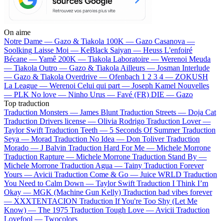
On aime
Notre Dame —
Gazo & Tiakola
100K —
Gazo
Casanova —
Soolking
Laisse Moi —
KeBlack
Saiyan —
Heuss L'enfoiré
Bécane —
Yamê
200K —
Tiakola
Laboratoire —
Werenoi
Meuda
—
Tiakola
Outro —
Gazo & Tiakola
Ailleurs —
Josman
Interlude
—
Gazo & Tiakola
Overdrive —
Ofenbach
1 2 3 4 —
ZOKUSH
La League —
Werenoi
Celui qui part —
Joseph Kamel
Nouvelles
—
PLK
No love —
Ninho
Urus —
Favé (FR)
DIE —
Gazo
Top traduction
Traduction Monsters —
James Blunt
Traduction Streets —
Doja Cat
Traduction Drivers license —
Olivia Rodrigo
Traduction Lover —
Taylor Swift
Traduction Teeth —
5 Seconds Of Summer
Traduction
Seya —
Morad
Traduction No Idea —
Don Toliver
Traduction
Morado —
J Balvin
Traduction Hard For Me —
Michele Morrone
Traduction Rapture —
Michele Morrone
Traduction Stand By —
Michele Morrone
Traduction Agua —
Tainy
Traduction Forever
Yours —
Avicii
Traduction Come & Go —
Juice WRLD
Traduction
You Need to Calm Down —
Taylor Swift
Traduction I Think I’m
Okay —
MGK (Machine Gun Kelly)
Traduction bad vibes forever
—
XXXTENTACION
Traduction If You're Too Shy (Let Me
Know) —
The 1975
Traduction Tough Love —
Avicii
Traduction
Lovefool —
Twocolors