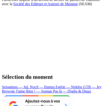
avec la
Société des Editeurs et Auteurs de Musique
(SEAM)
Sélection du moment
Sensations — JuL
Nocif — Hamza
Egérie — Nekfeu
GTB — Jey
Brownie
J'aime Bien ! — Josman
Pas là — Djadja & Dinaz