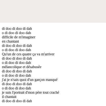
di doo di doo di dah
o di doo di doo dah
difficile de m'imaginer
en chantant
di doo di doo di dah
o di doo di doo dah
Qu'un de ces quatre ça va m'arriver
di doo di doo di dah
o di doo di doo dah
mélancolique et désabusée
di doo di doo di dah
o di doo di doo dah
j'ai je n'sais quoi d'un garçon manqué
di doo di doo di dah
o di doo di doo dah
je suis l'portrait d'mon père tout craché
il chantait
di doo di doo di dah