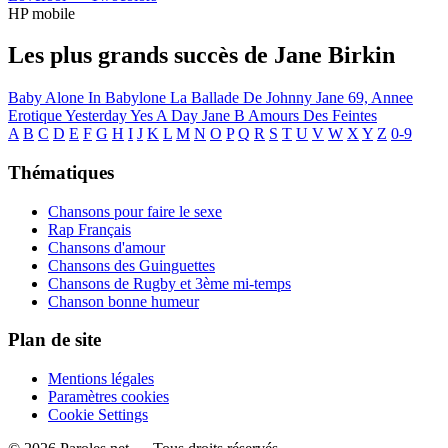
HP mobile
Les plus grands succès de Jane Birkin
Baby Alone In Babylone
La Ballade De Johnny Jane
69, Annee
Erotique
Yesterday Yes A Day
Jane B
Amours Des Feintes
A
B
C
D
E
F
G
H
I
J
K
L
M
N
O
P
Q
R
S
T
U
V
W
X
Y
Z
0-9
Thématiques
Chansons pour faire le sexe
Rap Français
Chansons d'amour
Chansons des Guinguettes
Chansons de Rugby et 3ème mi-temps
Chanson bonne humeur
Plan de site
Mentions légales
Paramètres cookies
Cookie Settings