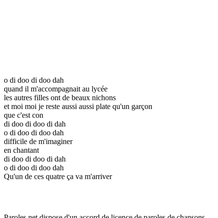
o di doo di doo dah
quand il m'accompagnait au lycée
les autres filles ont de beaux nichons
et moi moi je reste aussi aussi plate qu'un garçon
que c'est con
di doo di doo di dah
o di doo di doo dah
difficile de m'imaginer
en chantant
di doo di doo di dah
o di doo di doo dah
Qu'un de ces quatre ça va m'arriver
Paroles.net dispose d'un accord de licence de paroles de chansons