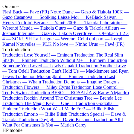
On aime
FlashBack —
Favé (FR)
Notre Dame —
Gazo & Tiakola
100K —
Gazo
Casanova —
Soolking
Laisse Moi —
KeBlack
Saiyan —
Heuss L'enfoiré
Bécane —
Yamê
200K —
Tiakola
Laboratoire —
Werenoi
Meuda —
Tiakola
Outro —
Gazo & Tiakola
Ailleurs —
Josman
Interlude —
Gazo & Tiakola
Overdrive —
Ofenbach
1 2 3
4 —
ZOKUSH
La League —
Werenoi
Celui qui part —
Joseph
Kamel
Nouvelles —
PLK
No love —
Ninho
Urus —
Favé (FR)
Top traduction
Traduction Lose Yourself —
Eminem
Traduction The Real Slim
Shady —
Eminem
Traduction Without Me —
Eminem
Traduction
Someone You Loved —
Lewis Capaldi
Traduction Another Love
—
Tom Odell
Traduction Can't Hold Us —
Macklemore and Ryan
Lewis
Traduction Mockingbird —
Eminem
Traduction Last
Christmas —
Wham
Traduction Demons —
Imagine Dragons
Traduction Flowers —
Miley Cyrus
Traduction Lose Control —
Teddy Swims
Traduction BESO —
ROSALÍA & Rauw Alejandro
Traduction Rockin' Around The Christmas Tree —
Brenda Lee
Traduction The Magic Key —
One-T
Traduction Godzilla —
Eminem
Traduction What Was I Made For? —
Billie Eilish
Traduction Emorio —
Billie Eilish
Traduction Special —
Dave &
Tiakola
Traduction Daylight —
David Kushner
Traduction All I
Want For Christmas Is You —
Mariah Carey
HP mobile