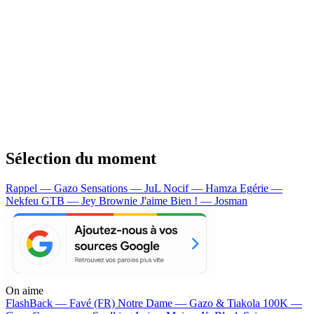
Sélection du moment
Rappel — Gazo
Sensations — JuL
Nocif — Hamza
Egérie —
Nekfeu
GTB — Jey Brownie
J'aime Bien ! — Josman
On aime
FlashBack —
Favé (FR)
Notre Dame —
Gazo & Tiakola
100K —