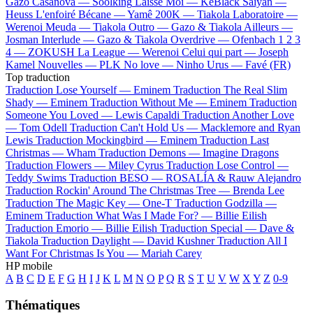
Gazo
Casanova —
Soolking
Laisse Moi —
KeBlack
Saiyan —
Heuss L'enfoiré
Bécane —
Yamê
200K —
Tiakola
Laboratoire —
Werenoi
Meuda —
Tiakola
Outro —
Gazo & Tiakola
Ailleurs —
Josman
Interlude —
Gazo & Tiakola
Overdrive —
Ofenbach
1 2 3
4 —
ZOKUSH
La League —
Werenoi
Celui qui part —
Joseph
Kamel
Nouvelles —
PLK
No love —
Ninho
Urus —
Favé (FR)
Top traduction
Traduction Lose Yourself —
Eminem
Traduction The Real Slim
Shady —
Eminem
Traduction Without Me —
Eminem
Traduction
Someone You Loved —
Lewis Capaldi
Traduction Another Love
—
Tom Odell
Traduction Can't Hold Us —
Macklemore and Ryan
Lewis
Traduction Mockingbird —
Eminem
Traduction Last
Christmas —
Wham
Traduction Demons —
Imagine Dragons
Traduction Flowers —
Miley Cyrus
Traduction Lose Control —
Teddy Swims
Traduction BESO —
ROSALÍA & Rauw Alejandro
Traduction Rockin' Around The Christmas Tree —
Brenda Lee
Traduction The Magic Key —
One-T
Traduction Godzilla —
Eminem
Traduction What Was I Made For? —
Billie Eilish
Traduction Emorio —
Billie Eilish
Traduction Special —
Dave &
Tiakola
Traduction Daylight —
David Kushner
Traduction All I
Want For Christmas Is You —
Mariah Carey
HP mobile
A
B
C
D
E
F
G
H
I
J
K
L
M
N
O
P
Q
R
S
T
U
V
W
X
Y
Z
0-9
Thématiques