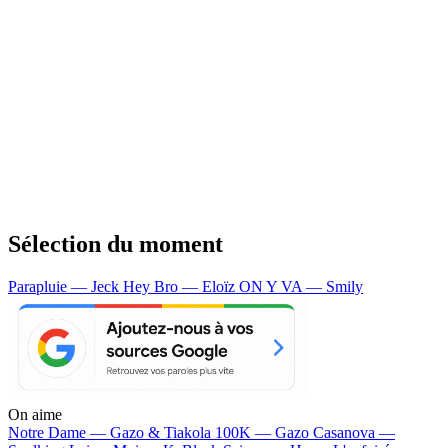
Sélection du moment
Parapluie — Jeck
Hey Bro — Eloïz
ON Y VA — Smily
On aime
Notre Dame —
Gazo & Tiakola
100K —
Gazo
Casanova —