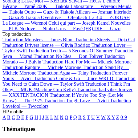
Soolking
Laisse Moi —
KeBlack
Saiyan —
Heuss L'enfoiré
Bécane —
Yamê
200K —
Tiakola
Laboratoire —
Werenoi
Meuda
—
Tiakola
Outro —
Gazo & Tiakola
Ailleurs —
Josman
Interlude
—
Gazo & Tiakola
Overdrive —
Ofenbach
1 2 3 4 —
ZOKUSH
La League —
Werenoi
Celui qui part —
Joseph Kamel
Nouvelles
—
PLK
No love —
Ninho
Urus —
Favé (FR)
DIE —
Gazo
Top traduction
Traduction Monsters —
James Blunt
Traduction Streets —
Doja Cat
Traduction Drivers license —
Olivia Rodrigo
Traduction Lover —
Taylor Swift
Traduction Teeth —
5 Seconds Of Summer
Traduction
Seya —
Morad
Traduction No Idea —
Don Toliver
Traduction
Morado —
J Balvin
Traduction Hard For Me —
Michele Morrone
Traduction Rapture —
Michele Morrone
Traduction Stand By —
Michele Morrone
Traduction Agua —
Tainy
Traduction Forever
Yours —
Avicii
Traduction Come & Go —
Juice WRLD
Traduction
You Need to Calm Down —
Taylor Swift
Traduction I Think I’m
Okay —
MGK (Machine Gun Kelly)
Traduction bad vibes forever
—
XXXTENTACION
Traduction If You're Too Shy (Let Me
Know) —
The 1975
Traduction Tough Love —
Avicii
Traduction
Lovefool —
Twocolors
HP mobile
A
B
C
D
E
F
G
H
I
J
K
L
M
N
O
P
Q
R
S
T
U
V
W
X
Y
Z
0-9
Thématiques