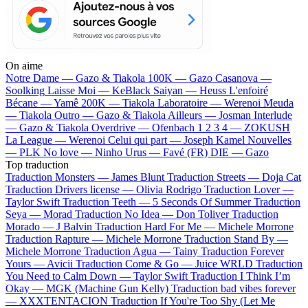
On aime
Notre Dame —
Gazo & Tiakola
100K —
Gazo
Casanova —
Soolking
Laisse Moi —
KeBlack
Saiyan —
Heuss L'enfoiré
Bécane —
Yamê
200K —
Tiakola
Laboratoire —
Werenoi
Meuda
—
Tiakola
Outro —
Gazo & Tiakola
Ailleurs —
Josman
Interlude
—
Gazo & Tiakola
Overdrive —
Ofenbach
1 2 3 4 —
ZOKUSH
La League —
Werenoi
Celui qui part —
Joseph Kamel
Nouvelles
—
PLK
No love —
Ninho
Urus —
Favé (FR)
DIE —
Gazo
Top traduction
Traduction Monsters —
James Blunt
Traduction Streets —
Doja Cat
Traduction Drivers license —
Olivia Rodrigo
Traduction Lover —
Taylor Swift
Traduction Teeth —
5 Seconds Of Summer
Traduction
Seya —
Morad
Traduction No Idea —
Don Toliver
Traduction
Morado —
J Balvin
Traduction Hard For Me —
Michele Morrone
Traduction Rapture —
Michele Morrone
Traduction Stand By —
Michele Morrone
Traduction Agua —
Tainy
Traduction Forever
Yours —
Avicii
Traduction Come & Go —
Juice WRLD
Traduction
You Need to Calm Down —
Taylor Swift
Traduction I Think I’m
Okay —
MGK (Machine Gun Kelly)
Traduction bad vibes forever
—
XXXTENTACION
Traduction If You're Too Shy (Let Me