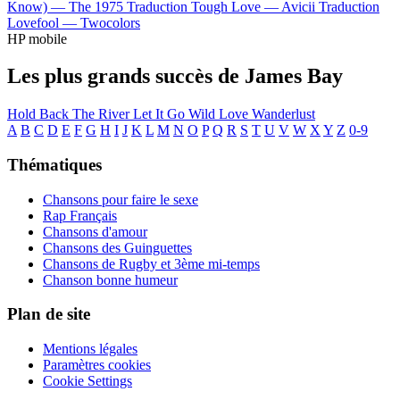
Know) —
The 1975
Traduction Tough Love —
Avicii
Traduction
Lovefool —
Twocolors
HP mobile
Les plus grands succès de James Bay
Hold Back The River
Let It Go
Wild Love
Wanderlust
A
B
C
D
E
F
G
H
I
J
K
L
M
N
O
P
Q
R
S
T
U
V
W
X
Y
Z
0-9
Thématiques
Chansons pour faire le sexe
Rap Français
Chansons d'amour
Chansons des Guinguettes
Chansons de Rugby et 3ème mi-temps
Chanson bonne humeur
Plan de site
Mentions légales
Paramètres cookies
Cookie Settings