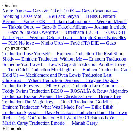
On aime
Notre Dame —
Gazo & Tiakola
100K —
Gazo
Casanova —
Soolking
Laisse Moi —
KeBlack
Saiyan —
Heuss L'enfoiré
Bécane —
Yamê
200K —
Tiakola
Laboratoire —
Werenoi
Meuda
—
Tiakola
Outro —
Gazo & Tiakola
Ailleurs —
Josman
Interlude
—
Gazo & Tiakola
Overdrive —
Ofenbach
1 2 3 4 —
ZOKUSH
La League —
Werenoi
Celui qui part —
Joseph Kamel
Nouvelles
—
PLK
No love —
Ninho
Urus —
Favé (FR)
DIE —
Gazo
Top traduction
Traduction Lose Yourself —
Eminem
Traduction The Real Slim
Shady —
Eminem
Traduction Without Me —
Eminem
Traduction
Someone You Loved —
Lewis Capaldi
Traduction Another Love
—
Tom Odell
Traduction Mockingbird —
Eminem
Traduction Can't
Hold Us —
Macklemore and Ryan Lewis
Traduction Last
Christmas —
Wham
Traduction Demons —
Imagine Dragons
Traduction Flowers —
Miley Cyrus
Traduction Lose Control —
Teddy Swims
Traduction BESO —
ROSALÍA & Rauw Alejandro
Traduction Rockin' Around The Christmas Tree —
Brenda Lee
Traduction The Magic Key —
One-T
Traduction Godzilla —
Eminem
Traduction What Was I Made For? —
Billie Eilish
Traduction Special —
Dave & Tiakola
Traduction Paint The Town
Red —
Doja Cat
Traduction All I Want For Christmas Is You —
Mariah Carey
Traduction Emorio —
Mariah Carey
HP mobile