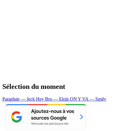
Sélection du moment
Parapluie — Jeck
Hey Bro — Eloïz
ON Y VA — Smily