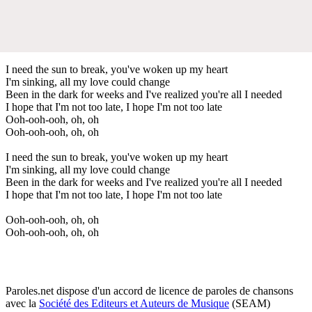
I need the sun to break, you've woken up my heart
I'm sinking, all my love could change
Been in the dark for weeks and I've realized you're all I needed
I hope that I'm not too late, I hope I'm not too late
Ooh-ooh-ooh, oh, oh
Ooh-ooh-ooh, oh, oh
I need the sun to break, you've woken up my heart
I'm sinking, all my love could change
Been in the dark for weeks and I've realized you're all I needed
I hope that I'm not too late, I hope I'm not too late
Ooh-ooh-ooh, oh, oh
Ooh-ooh-ooh, oh, oh
Paroles.net dispose d'un accord de licence de paroles de chansons
avec la
Société des Editeurs et Auteurs de Musique
(SEAM)