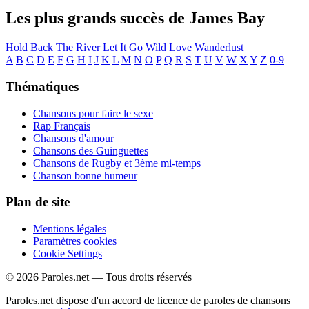
Les plus grands succès de James Bay
Hold Back The River
Let It Go
Wild Love
Wanderlust
A
B
C
D
E
F
G
H
I
J
K
L
M
N
O
P
Q
R
S
T
U
V
W
X
Y
Z
0-9
Thématiques
Chansons pour faire le sexe
Rap Français
Chansons d'amour
Chansons des Guinguettes
Chansons de Rugby et 3ème mi-temps
Chanson bonne humeur
Plan de site
Mentions légales
Paramètres cookies
Cookie Settings
© 2026 Paroles.net — Tous droits réservés
Paroles.net dispose d'un accord de licence de paroles de chansons