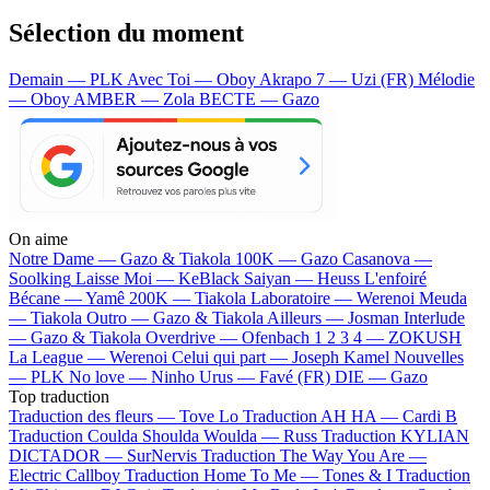
Sélection du moment
Demain — PLK
Avec Toi — Oboy
Akrapo 7 — Uzi (FR)
Mélodie
— Oboy
AMBER — Zola
BECTE — Gazo
On aime
Notre Dame —
Gazo & Tiakola
100K —
Gazo
Casanova —
Soolking
Laisse Moi —
KeBlack
Saiyan —
Heuss L'enfoiré
Bécane —
Yamê
200K —
Tiakola
Laboratoire —
Werenoi
Meuda
—
Tiakola
Outro —
Gazo & Tiakola
Ailleurs —
Josman
Interlude
—
Gazo & Tiakola
Overdrive —
Ofenbach
1 2 3 4 —
ZOKUSH
La League —
Werenoi
Celui qui part —
Joseph Kamel
Nouvelles
—
PLK
No love —
Ninho
Urus —
Favé (FR)
DIE —
Gazo
Top traduction
Traduction des fleurs —
Tove Lo
Traduction AH HA —
Cardi B
Traduction Coulda Shoulda Woulda —
Russ
Traduction KYLIAN
DICTADOR —
SurNervis
Traduction The Way You Are —
Electric Callboy
Traduction Home To Me —
Tones & I
Traduction