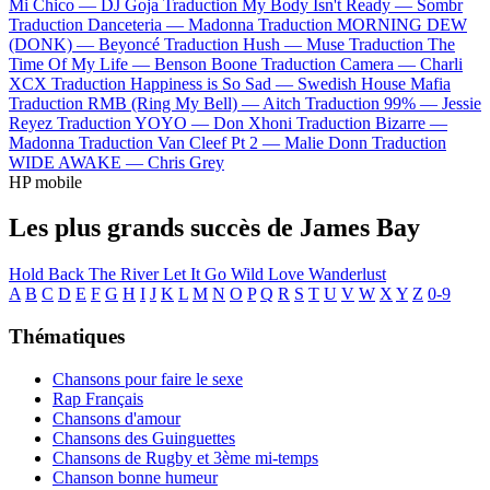
Mi Chico —
DJ Goja
Traduction My Body Isn't Ready —
Sombr
Traduction Danceteria —
Madonna
Traduction MORNING DEW
(DONK) —
Beyoncé
Traduction Hush —
Muse
Traduction The
Time Of My Life —
Benson Boone
Traduction Camera —
Charli
XCX
Traduction Happiness is So Sad —
Swedish House Mafia
Traduction RMB (Ring My Bell) —
Aitch
Traduction 99% —
Jessie
Reyez
Traduction YOYO —
Don Xhoni
Traduction Bizarre —
Madonna
Traduction Van Cleef Pt 2 —
Malie Donn
Traduction
WIDE AWAKE —
Chris Grey
HP mobile
Les plus grands succès de James Bay
Hold Back The River
Let It Go
Wild Love
Wanderlust
A
B
C
D
E
F
G
H
I
J
K
L
M
N
O
P
Q
R
S
T
U
V
W
X
Y
Z
0-9
Thématiques
Chansons pour faire le sexe
Rap Français
Chansons d'amour
Chansons des Guinguettes
Chansons de Rugby et 3ème mi-temps
Chanson bonne humeur