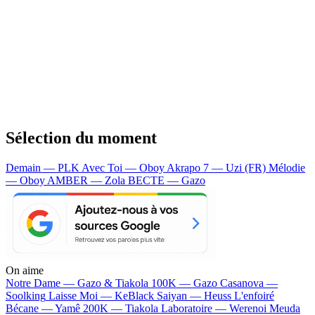
Sélection du moment
Demain — PLK
Avec Toi — Oboy
Akrapo 7 — Uzi (FR)
Mélodie
— Oboy
AMBER — Zola
BECTE — Gazo
On aime
Notre Dame —
Gazo & Tiakola
100K —
Gazo
Casanova —
Soolking
Laisse Moi —
KeBlack
Saiyan —
Heuss L'enfoiré
Bécane —
Yamê
200K —
Tiakola
Laboratoire —
Werenoi
Meuda