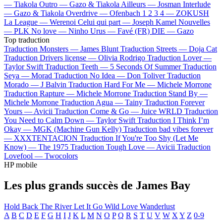
—
Tiakola
Outro —
Gazo & Tiakola
Ailleurs —
Josman
Interlude
—
Gazo & Tiakola
Overdrive —
Ofenbach
1 2 3 4 —
ZOKUSH
La League —
Werenoi
Celui qui part —
Joseph Kamel
Nouvelles
—
PLK
No love —
Ninho
Urus —
Favé (FR)
DIE —
Gazo
Top traduction
Traduction Monsters —
James Blunt
Traduction Streets —
Doja Cat
Traduction Drivers license —
Olivia Rodrigo
Traduction Lover —
Taylor Swift
Traduction Teeth —
5 Seconds Of Summer
Traduction
Seya —
Morad
Traduction No Idea —
Don Toliver
Traduction
Morado —
J Balvin
Traduction Hard For Me —
Michele Morrone
Traduction Rapture —
Michele Morrone
Traduction Stand By —
Michele Morrone
Traduction Agua —
Tainy
Traduction Forever
Yours —
Avicii
Traduction Come & Go —
Juice WRLD
Traduction
You Need to Calm Down —
Taylor Swift
Traduction I Think I’m
Okay —
MGK (Machine Gun Kelly)
Traduction bad vibes forever
—
XXXTENTACION
Traduction If You're Too Shy (Let Me
Know) —
The 1975
Traduction Tough Love —
Avicii
Traduction
Lovefool —
Twocolors
HP mobile
Les plus grands succès de James Bay
Hold Back The River
Let It Go
Wild Love
Wanderlust
A
B
C
D
E
F
G
H
I
J
K
L
M
N
O
P
Q
R
S
T
U
V
W
X
Y
Z
0-9