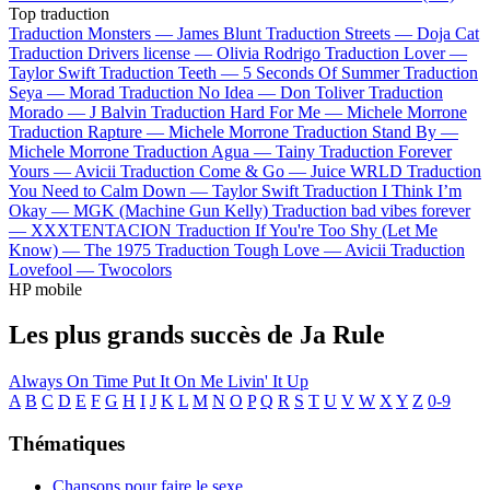
Top traduction
Traduction Monsters —
James Blunt
Traduction Streets —
Doja Cat
Traduction Drivers license —
Olivia Rodrigo
Traduction Lover —
Taylor Swift
Traduction Teeth —
5 Seconds Of Summer
Traduction
Seya —
Morad
Traduction No Idea —
Don Toliver
Traduction
Morado —
J Balvin
Traduction Hard For Me —
Michele Morrone
Traduction Rapture —
Michele Morrone
Traduction Stand By —
Michele Morrone
Traduction Agua —
Tainy
Traduction Forever
Yours —
Avicii
Traduction Come & Go —
Juice WRLD
Traduction
You Need to Calm Down —
Taylor Swift
Traduction I Think I’m
Okay —
MGK (Machine Gun Kelly)
Traduction bad vibes forever
—
XXXTENTACION
Traduction If You're Too Shy (Let Me
Know) —
The 1975
Traduction Tough Love —
Avicii
Traduction
Lovefool —
Twocolors
HP mobile
Les plus grands succès de Ja Rule
Always On Time
Put It On Me
Livin' It Up
A
B
C
D
E
F
G
H
I
J
K
L
M
N
O
P
Q
R
S
T
U
V
W
X
Y
Z
0-9
Thématiques
Chansons pour faire le sexe