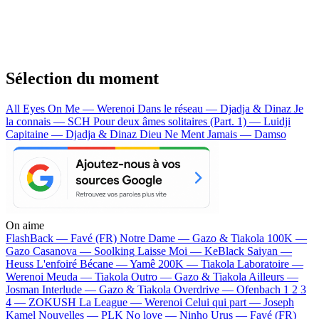
Sélection du moment
All Eyes On Me — Werenoi
Dans le réseau — Djadja & Dinaz
Je
la connais — SCH
Pour deux âmes solitaires (Part. 1) — Luidji
Capitaine — Djadja & Dinaz
Dieu Ne Ment Jamais — Damso
On aime
FlashBack —
Favé (FR)
Notre Dame —
Gazo & Tiakola
100K —
Gazo
Casanova —
Soolking
Laisse Moi —
KeBlack
Saiyan —
Heuss L'enfoiré
Bécane —
Yamê
200K —
Tiakola
Laboratoire —
Werenoi
Meuda —
Tiakola
Outro —
Gazo & Tiakola
Ailleurs —
Josman
Interlude —
Gazo & Tiakola
Overdrive —
Ofenbach
1 2 3
4 —
ZOKUSH
La League —
Werenoi
Celui qui part —
Joseph
Kamel
Nouvelles —
PLK
No love —
Ninho
Urus —
Favé (FR)