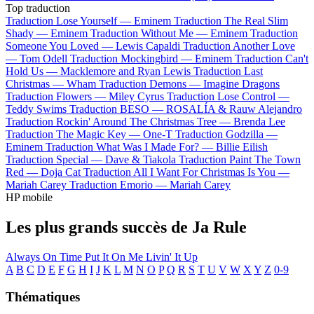
Top traduction
Traduction Lose Yourself —
Eminem
Traduction The Real Slim
Shady —
Eminem
Traduction Without Me —
Eminem
Traduction
Someone You Loved —
Lewis Capaldi
Traduction Another Love
—
Tom Odell
Traduction Mockingbird —
Eminem
Traduction Can't
Hold Us —
Macklemore and Ryan Lewis
Traduction Last
Christmas —
Wham
Traduction Demons —
Imagine Dragons
Traduction Flowers —
Miley Cyrus
Traduction Lose Control —
Teddy Swims
Traduction BESO —
ROSALÍA & Rauw Alejandro
Traduction Rockin' Around The Christmas Tree —
Brenda Lee
Traduction The Magic Key —
One-T
Traduction Godzilla —
Eminem
Traduction What Was I Made For? —
Billie Eilish
Traduction Special —
Dave & Tiakola
Traduction Paint The Town
Red —
Doja Cat
Traduction All I Want For Christmas Is You —
Mariah Carey
Traduction Emorio —
Mariah Carey
HP mobile
Les plus grands succès de Ja Rule
Always On Time
Put It On Me
Livin' It Up
A
B
C
D
E
F
G
H
I
J
K
L
M
N
O
P
Q
R
S
T
U
V
W
X
Y
Z
0-9
Thématiques