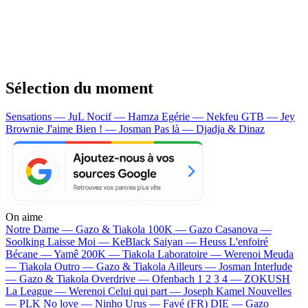
Sélection du moment
Sensations — JuL
Nocif — Hamza
Egérie — Nekfeu
GTB — Jey
Brownie
J'aime Bien ! — Josman
Pas là — Djadja & Dinaz
On aime
Notre Dame —
Gazo & Tiakola
100K —
Gazo
Casanova —
Soolking
Laisse Moi —
KeBlack
Saiyan —
Heuss L'enfoiré
Bécane —
Yamê
200K —
Tiakola
Laboratoire —
Werenoi
Meuda
—
Tiakola
Outro —
Gazo & Tiakola
Ailleurs —
Josman
Interlude
—
Gazo & Tiakola
Overdrive —
Ofenbach
1 2 3 4 —
ZOKUSH
La League —
Werenoi
Celui qui part —
Joseph Kamel
Nouvelles
—
PLK
No love —
Ninho
Urus —
Favé (FR)
DIE —
Gazo