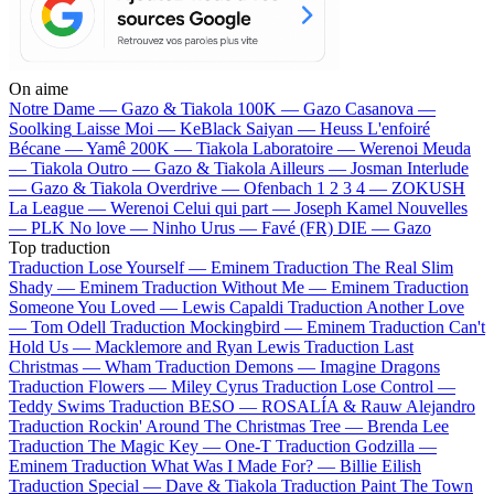
On aime
Notre Dame —
Gazo & Tiakola
100K —
Gazo
Casanova —
Soolking
Laisse Moi —
KeBlack
Saiyan —
Heuss L'enfoiré
Bécane —
Yamê
200K —
Tiakola
Laboratoire —
Werenoi
Meuda
—
Tiakola
Outro —
Gazo & Tiakola
Ailleurs —
Josman
Interlude
—
Gazo & Tiakola
Overdrive —
Ofenbach
1 2 3 4 —
ZOKUSH
La League —
Werenoi
Celui qui part —
Joseph Kamel
Nouvelles
—
PLK
No love —
Ninho
Urus —
Favé (FR)
DIE —
Gazo
Top traduction
Traduction Lose Yourself —
Eminem
Traduction The Real Slim
Shady —
Eminem
Traduction Without Me —
Eminem
Traduction
Someone You Loved —
Lewis Capaldi
Traduction Another Love
—
Tom Odell
Traduction Mockingbird —
Eminem
Traduction Can't
Hold Us —
Macklemore and Ryan Lewis
Traduction Last
Christmas —
Wham
Traduction Demons —
Imagine Dragons
Traduction Flowers —
Miley Cyrus
Traduction Lose Control —
Teddy Swims
Traduction BESO —
ROSALÍA & Rauw Alejandro
Traduction Rockin' Around The Christmas Tree —
Brenda Lee
Traduction The Magic Key —
One-T
Traduction Godzilla —
Eminem
Traduction What Was I Made For? —
Billie Eilish
Traduction Special —
Dave & Tiakola
Traduction Paint The Town