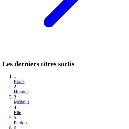
Les derniers titres sortis
1
Étoile
2
Heroïne
3
Médaille
4
Elle
5
Pardon
6