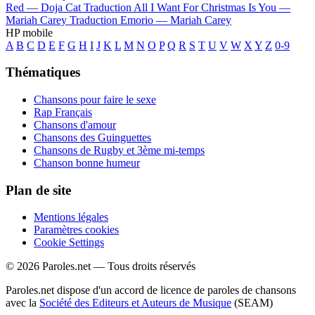
Red —
Doja Cat
Traduction All I Want For Christmas Is You —
Mariah Carey
Traduction Emorio —
Mariah Carey
HP mobile
A
B
C
D
E
F
G
H
I
J
K
L
M
N
O
P
Q
R
S
T
U
V
W
X
Y
Z
0-9
Thématiques
Chansons pour faire le sexe
Rap Français
Chansons d'amour
Chansons des Guinguettes
Chansons de Rugby et 3ème mi-temps
Chanson bonne humeur
Plan de site
Mentions légales
Paramètres cookies
Cookie Settings
© 2026 Paroles.net — Tous droits réservés
Paroles.net dispose d'un accord de licence de paroles de chansons
avec la
Société des Editeurs et Auteurs de Musique
(SEAM)