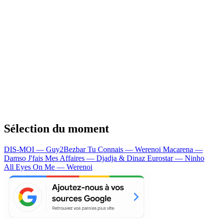
Sélection du moment
DIS-MOI — Guy2Bezbar
Tu Connais — Werenoi
Macarena —
Damso
J'fais Mes Affaires — Djadja & Dinaz
Eurostar — Ninho
All Eyes On Me — Werenoi