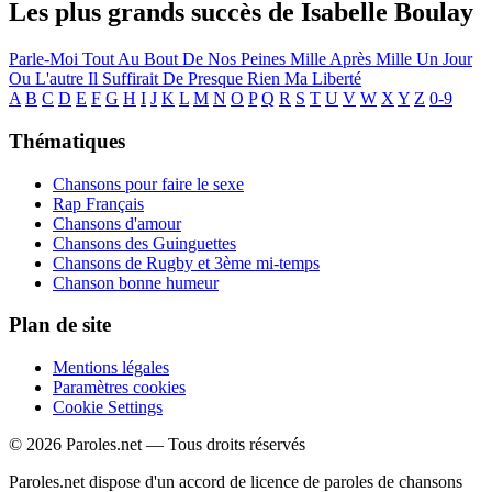
Les plus grands succès de Isabelle Boulay
Parle-Moi
Tout Au Bout De Nos Peines
Mille Après Mille
Un Jour
Ou L'autre
Il Suffirait De Presque Rien
Ma Liberté
A
B
C
D
E
F
G
H
I
J
K
L
M
N
O
P
Q
R
S
T
U
V
W
X
Y
Z
0-9
Thématiques
Chansons pour faire le sexe
Rap Français
Chansons d'amour
Chansons des Guinguettes
Chansons de Rugby et 3ème mi-temps
Chanson bonne humeur
Plan de site
Mentions légales
Paramètres cookies
Cookie Settings
© 2026 Paroles.net — Tous droits réservés
Paroles.net dispose d'un accord de licence de paroles de chansons