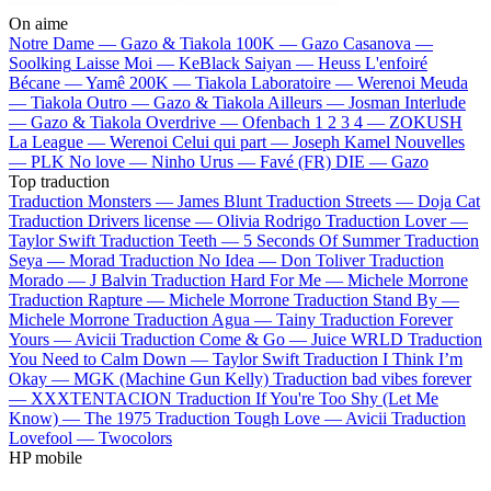
On aime
Notre Dame —
Gazo & Tiakola
100K —
Gazo
Casanova —
Soolking
Laisse Moi —
KeBlack
Saiyan —
Heuss L'enfoiré
Bécane —
Yamê
200K —
Tiakola
Laboratoire —
Werenoi
Meuda
—
Tiakola
Outro —
Gazo & Tiakola
Ailleurs —
Josman
Interlude
—
Gazo & Tiakola
Overdrive —
Ofenbach
1 2 3 4 —
ZOKUSH
La League —
Werenoi
Celui qui part —
Joseph Kamel
Nouvelles
—
PLK
No love —
Ninho
Urus —
Favé (FR)
DIE —
Gazo
Top traduction
Traduction Monsters —
James Blunt
Traduction Streets —
Doja Cat
Traduction Drivers license —
Olivia Rodrigo
Traduction Lover —
Taylor Swift
Traduction Teeth —
5 Seconds Of Summer
Traduction
Seya —
Morad
Traduction No Idea —
Don Toliver
Traduction
Morado —
J Balvin
Traduction Hard For Me —
Michele Morrone
Traduction Rapture —
Michele Morrone
Traduction Stand By —
Michele Morrone
Traduction Agua —
Tainy
Traduction Forever
Yours —
Avicii
Traduction Come & Go —
Juice WRLD
Traduction
You Need to Calm Down —
Taylor Swift
Traduction I Think I’m
Okay —
MGK (Machine Gun Kelly)
Traduction bad vibes forever
—
XXXTENTACION
Traduction If You're Too Shy (Let Me
Know) —
The 1975
Traduction Tough Love —
Avicii
Traduction
Lovefool —
Twocolors
HP mobile