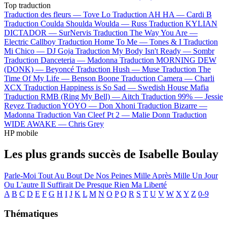
Top traduction
Traduction des fleurs —
Tove Lo
Traduction AH HA —
Cardi B
Traduction Coulda Shoulda Woulda —
Russ
Traduction KYLIAN
DICTADOR —
SurNervis
Traduction The Way You Are —
Electric Callboy
Traduction Home To Me —
Tones & I
Traduction
Mi Chico —
DJ Goja
Traduction My Body Isn't Ready —
Sombr
Traduction Danceteria —
Madonna
Traduction MORNING DEW
(DONK) —
Beyoncé
Traduction Hush —
Muse
Traduction The
Time Of My Life —
Benson Boone
Traduction Camera —
Charli
XCX
Traduction Happiness is So Sad —
Swedish House Mafia
Traduction RMB (Ring My Bell) —
Aitch
Traduction 99% —
Jessie
Reyez
Traduction YOYO —
Don Xhoni
Traduction Bizarre —
Madonna
Traduction Van Cleef Pt 2 —
Malie Donn
Traduction
WIDE AWAKE —
Chris Grey
HP mobile
Les plus grands succès de Isabelle Boulay
Parle-Moi
Tout Au Bout De Nos Peines
Mille Après Mille
Un Jour
Ou L'autre
Il Suffirait De Presque Rien
Ma Liberté
A
B
C
D
E
F
G
H
I
J
K
L
M
N
O
P
Q
R
S
T
U
V
W
X
Y
Z
0-9
Thématiques