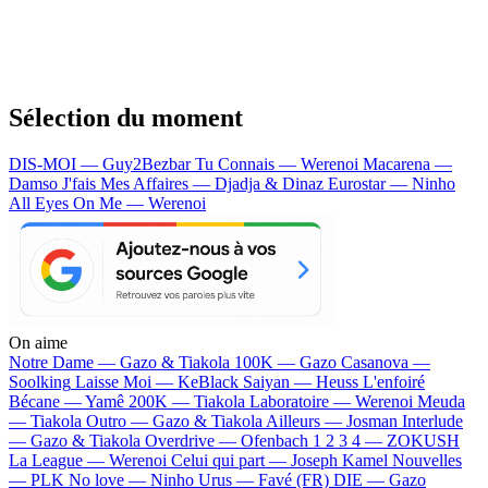
Sélection du moment
DIS-MOI — Guy2Bezbar
Tu Connais — Werenoi
Macarena —
Damso
J'fais Mes Affaires — Djadja & Dinaz
Eurostar — Ninho
All Eyes On Me — Werenoi
On aime
Notre Dame —
Gazo & Tiakola
100K —
Gazo
Casanova —
Soolking
Laisse Moi —
KeBlack
Saiyan —
Heuss L'enfoiré
Bécane —
Yamê
200K —
Tiakola
Laboratoire —
Werenoi
Meuda
—
Tiakola
Outro —
Gazo & Tiakola
Ailleurs —
Josman
Interlude
—
Gazo & Tiakola
Overdrive —
Ofenbach
1 2 3 4 —
ZOKUSH
La League —
Werenoi
Celui qui part —
Joseph Kamel
Nouvelles
—
PLK
No love —
Ninho
Urus —
Favé (FR)
DIE —
Gazo