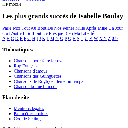
HP mobile
Les plus grands succès de Isabelle Boulay
Parle-Moi
Tout Au Bout De Nos Peines
Mille Après Mille
Un Jour
Ou L'autre
Il Suffirait De Presque Rien
Ma Liberté
A
B
C
D
E
F
G
H
I
J
K
L
M
N
O
P
Q
R
S
T
U
V
W
X
Y
Z
0-9
Thématiques
Chansons pour faire le sexe
Rap Français
Chansons d'amour
Chansons des Guinguettes
Chansons de Rugby et 3ème mi-temps
Chanson bonne humeur
Plan de site
Mentions légales
Paramètres cookies
Cookie Settings