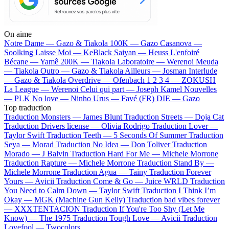
On aime
Notre Dame —
Gazo & Tiakola
100K —
Gazo
Casanova —
Soolking
Laisse Moi —
KeBlack
Saiyan —
Heuss L'enfoiré
Bécane —
Yamê
200K —
Tiakola
Laboratoire —
Werenoi
Meuda
—
Tiakola
Outro —
Gazo & Tiakola
Ailleurs —
Josman
Interlude
—
Gazo & Tiakola
Overdrive —
Ofenbach
1 2 3 4 —
ZOKUSH
La League —
Werenoi
Celui qui part —
Joseph Kamel
Nouvelles
—
PLK
No love —
Ninho
Urus —
Favé (FR)
DIE —
Gazo
Top traduction
Traduction Monsters —
James Blunt
Traduction Streets —
Doja Cat
Traduction Drivers license —
Olivia Rodrigo
Traduction Lover —
Taylor Swift
Traduction Teeth —
5 Seconds Of Summer
Traduction
Seya —
Morad
Traduction No Idea —
Don Toliver
Traduction
Morado —
J Balvin
Traduction Hard For Me —
Michele Morrone
Traduction Rapture —
Michele Morrone
Traduction Stand By —
Michele Morrone
Traduction Agua —
Tainy
Traduction Forever
Yours —
Avicii
Traduction Come & Go —
Juice WRLD
Traduction
You Need to Calm Down —
Taylor Swift
Traduction I Think I’m
Okay —
MGK (Machine Gun Kelly)
Traduction bad vibes forever
—
XXXTENTACION
Traduction If You're Too Shy (Let Me
Know) —
The 1975
Traduction Tough Love —
Avicii
Traduction
Lovefool —
Twocolors