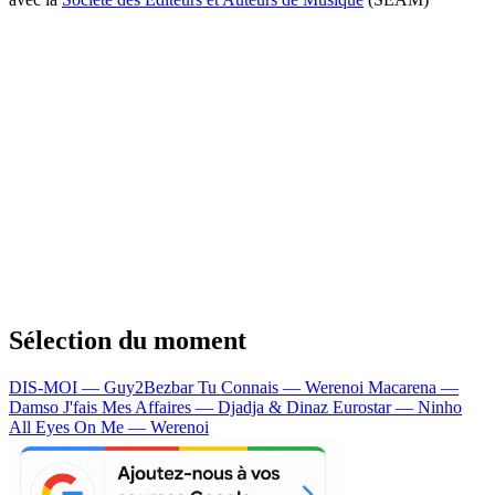
Sélection du moment
DIS-MOI — Guy2Bezbar
Tu Connais — Werenoi
Macarena —
Damso
J'fais Mes Affaires — Djadja & Dinaz
Eurostar — Ninho
All Eyes On Me — Werenoi