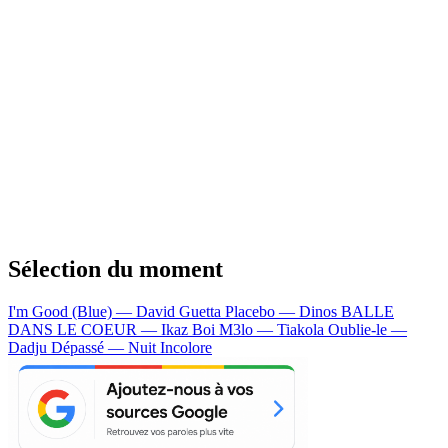
Sélection du moment
I'm Good (Blue) — David Guetta
Placebo — Dinos
BALLE
DANS LE COEUR — Ikaz Boi
M3lo — Tiakola
Oublie-le —
Dadju
Dépassé — Nuit Incolore