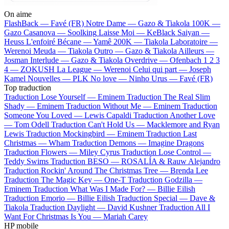
On aime
FlashBack —
Favé (FR)
Notre Dame —
Gazo & Tiakola
100K —
Gazo
Casanova —
Soolking
Laisse Moi —
KeBlack
Saiyan —
Heuss L'enfoiré
Bécane —
Yamê
200K —
Tiakola
Laboratoire —
Werenoi
Meuda —
Tiakola
Outro —
Gazo & Tiakola
Ailleurs —
Josman
Interlude —
Gazo & Tiakola
Overdrive —
Ofenbach
1 2 3
4 —
ZOKUSH
La League —
Werenoi
Celui qui part —
Joseph
Kamel
Nouvelles —
PLK
No love —
Ninho
Urus —
Favé (FR)
Top traduction
Traduction Lose Yourself —
Eminem
Traduction The Real Slim
Shady —
Eminem
Traduction Without Me —
Eminem
Traduction
Someone You Loved —
Lewis Capaldi
Traduction Another Love
—
Tom Odell
Traduction Can't Hold Us —
Macklemore and Ryan
Lewis
Traduction Mockingbird —
Eminem
Traduction Last
Christmas —
Wham
Traduction Demons —
Imagine Dragons
Traduction Flowers —
Miley Cyrus
Traduction Lose Control —
Teddy Swims
Traduction BESO —
ROSALÍA & Rauw Alejandro
Traduction Rockin' Around The Christmas Tree —
Brenda Lee
Traduction The Magic Key —
One-T
Traduction Godzilla —
Eminem
Traduction What Was I Made For? —
Billie Eilish
Traduction Emorio —
Billie Eilish
Traduction Special —
Dave &
Tiakola
Traduction Daylight —
David Kushner
Traduction All I
Want For Christmas Is You —
Mariah Carey
HP mobile