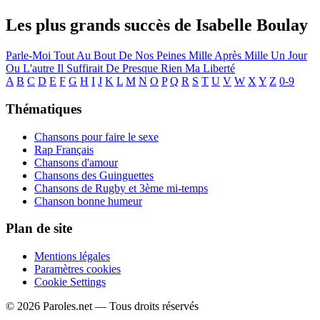
Les plus grands succès de Isabelle Boulay
Parle-Moi
Tout Au Bout De Nos Peines
Mille Après Mille
Un Jour
Ou L'autre
Il Suffirait De Presque Rien
Ma Liberté
A
B
C
D
E
F
G
H
I
J
K
L
M
N
O
P
Q
R
S
T
U
V
W
X
Y
Z
0-9
Thématiques
Chansons pour faire le sexe
Rap Français
Chansons d'amour
Chansons des Guinguettes
Chansons de Rugby et 3ème mi-temps
Chanson bonne humeur
Plan de site
Mentions légales
Paramètres cookies
Cookie Settings
© 2026 Paroles.net — Tous droits réservés