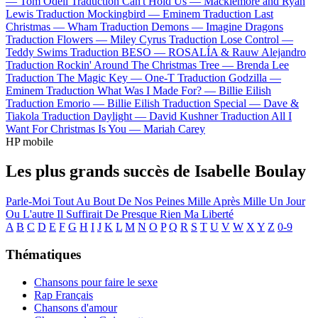
—
Tom Odell
Traduction Can't Hold Us —
Macklemore and Ryan
Lewis
Traduction Mockingbird —
Eminem
Traduction Last
Christmas —
Wham
Traduction Demons —
Imagine Dragons
Traduction Flowers —
Miley Cyrus
Traduction Lose Control —
Teddy Swims
Traduction BESO —
ROSALÍA & Rauw Alejandro
Traduction Rockin' Around The Christmas Tree —
Brenda Lee
Traduction The Magic Key —
One-T
Traduction Godzilla —
Eminem
Traduction What Was I Made For? —
Billie Eilish
Traduction Emorio —
Billie Eilish
Traduction Special —
Dave &
Tiakola
Traduction Daylight —
David Kushner
Traduction All I
Want For Christmas Is You —
Mariah Carey
HP mobile
Les plus grands succès de Isabelle Boulay
Parle-Moi
Tout Au Bout De Nos Peines
Mille Après Mille
Un Jour
Ou L'autre
Il Suffirait De Presque Rien
Ma Liberté
A
B
C
D
E
F
G
H
I
J
K
L
M
N
O
P
Q
R
S
T
U
V
W
X
Y
Z
0-9
Thématiques
Chansons pour faire le sexe
Rap Français
Chansons d'amour