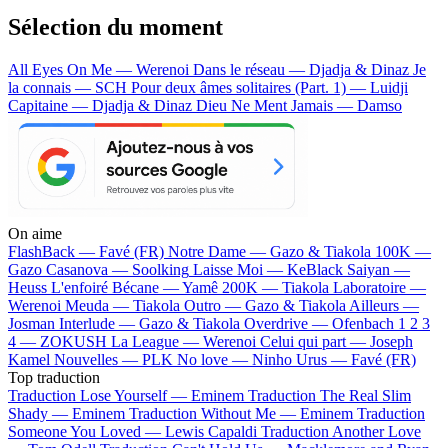
Sélection du moment
All Eyes On Me — Werenoi
Dans le réseau — Djadja & Dinaz
Je
la connais — SCH
Pour deux âmes solitaires (Part. 1) — Luidji
Capitaine — Djadja & Dinaz
Dieu Ne Ment Jamais — Damso
On aime
FlashBack —
Favé (FR)
Notre Dame —
Gazo & Tiakola
100K —
Gazo
Casanova —
Soolking
Laisse Moi —
KeBlack
Saiyan —
Heuss L'enfoiré
Bécane —
Yamê
200K —
Tiakola
Laboratoire —
Werenoi
Meuda —
Tiakola
Outro —
Gazo & Tiakola
Ailleurs —
Josman
Interlude —
Gazo & Tiakola
Overdrive —
Ofenbach
1 2 3
4 —
ZOKUSH
La League —
Werenoi
Celui qui part —
Joseph
Kamel
Nouvelles —
PLK
No love —
Ninho
Urus —
Favé (FR)
Top traduction
Traduction Lose Yourself —
Eminem
Traduction The Real Slim
Shady —
Eminem
Traduction Without Me —
Eminem
Traduction
Someone You Loved —
Lewis Capaldi
Traduction Another Love