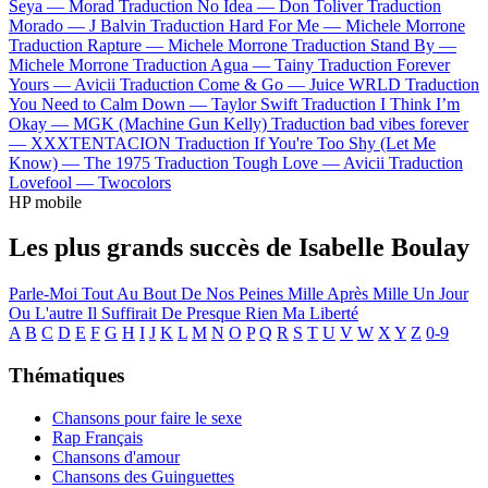
Seya —
Morad
Traduction No Idea —
Don Toliver
Traduction
Morado —
J Balvin
Traduction Hard For Me —
Michele Morrone
Traduction Rapture —
Michele Morrone
Traduction Stand By —
Michele Morrone
Traduction Agua —
Tainy
Traduction Forever
Yours —
Avicii
Traduction Come & Go —
Juice WRLD
Traduction
You Need to Calm Down —
Taylor Swift
Traduction I Think I’m
Okay —
MGK (Machine Gun Kelly)
Traduction bad vibes forever
—
XXXTENTACION
Traduction If You're Too Shy (Let Me
Know) —
The 1975
Traduction Tough Love —
Avicii
Traduction
Lovefool —
Twocolors
HP mobile
Les plus grands succès de Isabelle Boulay
Parle-Moi
Tout Au Bout De Nos Peines
Mille Après Mille
Un Jour
Ou L'autre
Il Suffirait De Presque Rien
Ma Liberté
A
B
C
D
E
F
G
H
I
J
K
L
M
N
O
P
Q
R
S
T
U
V
W
X
Y
Z
0-9
Thématiques
Chansons pour faire le sexe
Rap Français
Chansons d'amour
Chansons des Guinguettes