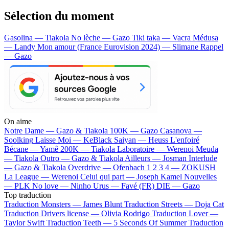
Sélection du moment
Gasolina — Tiakola
No lèche — Gazo
Tiki taka — Vacra
Médusa
— Landy
Mon amour (France Eurovision 2024) — Slimane
Rappel
— Gazo
On aime
Notre Dame —
Gazo & Tiakola
100K —
Gazo
Casanova —
Soolking
Laisse Moi —
KeBlack
Saiyan —
Heuss L'enfoiré
Bécane —
Yamê
200K —
Tiakola
Laboratoire —
Werenoi
Meuda
—
Tiakola
Outro —
Gazo & Tiakola
Ailleurs —
Josman
Interlude
—
Gazo & Tiakola
Overdrive —
Ofenbach
1 2 3 4 —
ZOKUSH
La League —
Werenoi
Celui qui part —
Joseph Kamel
Nouvelles
—
PLK
No love —
Ninho
Urus —
Favé (FR)
DIE —
Gazo
Top traduction
Traduction Monsters —
James Blunt
Traduction Streets —
Doja Cat
Traduction Drivers license —
Olivia Rodrigo
Traduction Lover —
Taylor Swift
Traduction Teeth —
5 Seconds Of Summer
Traduction