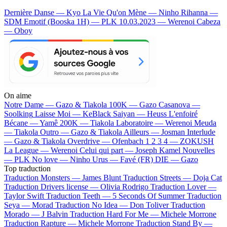
Dernière Danse — Kyo
La Vie Qu'on Mène — Ninho
Rihanna —
SDM
Emotif (Booska 1H) — PLK
10.03.2023 — Werenoi
Cabeza
— Oboy
On aime
Notre Dame —
Gazo & Tiakola
100K —
Gazo
Casanova —
Soolking
Laisse Moi —
KeBlack
Saiyan —
Heuss L'enfoiré
Bécane —
Yamê
200K —
Tiakola
Laboratoire —
Werenoi
Meuda
—
Tiakola
Outro —
Gazo & Tiakola
Ailleurs —
Josman
Interlude
—
Gazo & Tiakola
Overdrive —
Ofenbach
1 2 3 4 —
ZOKUSH
La League —
Werenoi
Celui qui part —
Joseph Kamel
Nouvelles
—
PLK
No love —
Ninho
Urus —
Favé (FR)
DIE —
Gazo
Top traduction
Traduction Monsters —
James Blunt
Traduction Streets —
Doja Cat
Traduction Drivers license —
Olivia Rodrigo
Traduction Lover —
Taylor Swift
Traduction Teeth —
5 Seconds Of Summer
Traduction
Seya —
Morad
Traduction No Idea —
Don Toliver
Traduction
Morado —
J Balvin
Traduction Hard For Me —
Michele Morrone
Traduction Rapture —
Michele Morrone
Traduction Stand By —