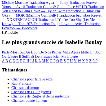
Michele Morrone
Traduction Agua —
Tainy
Traduction Forever
Yours —
Avicii
Traduction Come & Go —
Juice WRLD
Traduction
You Need to Calm Down —
Taylor Swift
Traduction I Think I’m
Okay —
MGK (Machine Gun Kelly)
Traduction bad vibes forever
—
XXXTENTACION
Traduction If You're Too Shy (Let Me
Know) —
The 1975
Traduction Tough Love —
Avicii
Traduction
Lovefool —
Twocolors
HP mobile
Les plus grands succès de Isabelle Boulay
Parle-Moi
Tout Au Bout De Nos Peines
Mille Après Mille
Un Jour
Ou L'autre
Il Suffirait De Presque Rien
Ma Liberté
A
B
C
D
E
F
G
H
I
J
K
L
M
N
O
P
Q
R
S
T
U
V
W
X
Y
Z
0-9
Thématiques
Chansons pour faire le sexe
Rap Français
Chansons d'amour
Chansons des Guinguettes
Chansons de Rugby et 3ème mi-temps
Chanson bonne humeur