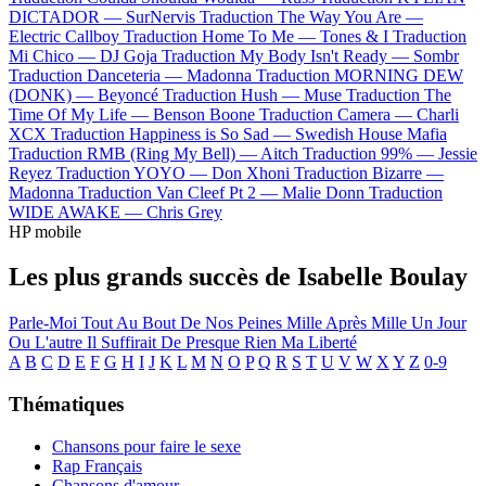
DICTADOR —
SurNervis
Traduction The Way You Are —
Electric Callboy
Traduction Home To Me —
Tones & I
Traduction
Mi Chico —
DJ Goja
Traduction My Body Isn't Ready —
Sombr
Traduction Danceteria —
Madonna
Traduction MORNING DEW
(DONK) —
Beyoncé
Traduction Hush —
Muse
Traduction The
Time Of My Life —
Benson Boone
Traduction Camera —
Charli
XCX
Traduction Happiness is So Sad —
Swedish House Mafia
Traduction RMB (Ring My Bell) —
Aitch
Traduction 99% —
Jessie
Reyez
Traduction YOYO —
Don Xhoni
Traduction Bizarre —
Madonna
Traduction Van Cleef Pt 2 —
Malie Donn
Traduction
WIDE AWAKE —
Chris Grey
HP mobile
Les plus grands succès de Isabelle Boulay
Parle-Moi
Tout Au Bout De Nos Peines
Mille Après Mille
Un Jour
Ou L'autre
Il Suffirait De Presque Rien
Ma Liberté
A
B
C
D
E
F
G
H
I
J
K
L
M
N
O
P
Q
R
S
T
U
V
W
X
Y
Z
0-9
Thématiques
Chansons pour faire le sexe
Rap Français
Chansons d'amour