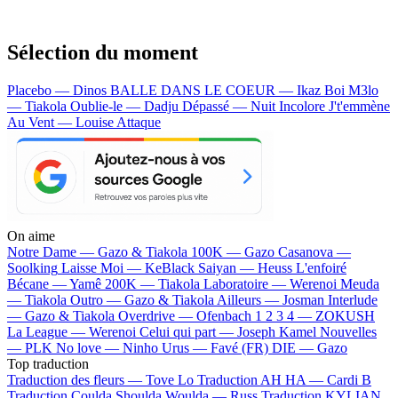
Sélection du moment
Placebo — Dinos
BALLE DANS LE COEUR — Ikaz Boi
M3lo
— Tiakola
Oublie-le — Dadju
Dépassé — Nuit Incolore
J't'emmène
Au Vent — Louise Attaque
On aime
Notre Dame —
Gazo & Tiakola
100K —
Gazo
Casanova —
Soolking
Laisse Moi —
KeBlack
Saiyan —
Heuss L'enfoiré
Bécane —
Yamê
200K —
Tiakola
Laboratoire —
Werenoi
Meuda
—
Tiakola
Outro —
Gazo & Tiakola
Ailleurs —
Josman
Interlude
—
Gazo & Tiakola
Overdrive —
Ofenbach
1 2 3 4 —
ZOKUSH
La League —
Werenoi
Celui qui part —
Joseph Kamel
Nouvelles
—
PLK
No love —
Ninho
Urus —
Favé (FR)
DIE —
Gazo
Top traduction
Traduction des fleurs —
Tove Lo
Traduction AH HA —
Cardi B
Traduction Coulda Shoulda Woulda —
Russ
Traduction KYLIAN