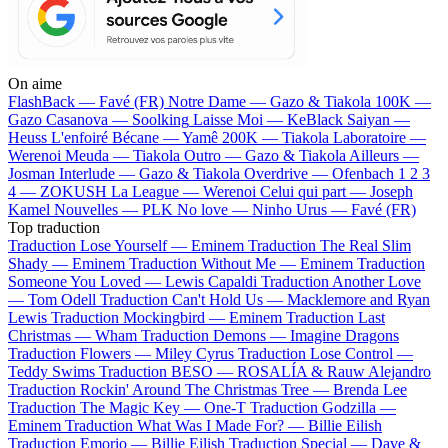
On aime
FlashBack —
Favé (FR)
Notre Dame —
Gazo & Tiakola
100K —
Gazo
Casanova —
Soolking
Laisse Moi —
KeBlack
Saiyan —
Heuss L'enfoiré
Bécane —
Yamê
200K —
Tiakola
Laboratoire —
Werenoi
Meuda —
Tiakola
Outro —
Gazo & Tiakola
Ailleurs —
Josman
Interlude —
Gazo & Tiakola
Overdrive —
Ofenbach
1 2 3
4 —
ZOKUSH
La League —
Werenoi
Celui qui part —
Joseph
Kamel
Nouvelles —
PLK
No love —
Ninho
Urus —
Favé (FR)
Top traduction
Traduction Lose Yourself —
Eminem
Traduction The Real Slim
Shady —
Eminem
Traduction Without Me —
Eminem
Traduction
Someone You Loved —
Lewis Capaldi
Traduction Another Love
—
Tom Odell
Traduction Can't Hold Us —
Macklemore and Ryan
Lewis
Traduction Mockingbird —
Eminem
Traduction Last
Christmas —
Wham
Traduction Demons —
Imagine Dragons
Traduction Flowers —
Miley Cyrus
Traduction Lose Control —
Teddy Swims
Traduction BESO —
ROSALÍA & Rauw Alejandro
Traduction Rockin' Around The Christmas Tree —
Brenda Lee
Traduction The Magic Key —
One-T
Traduction Godzilla —
Eminem
Traduction What Was I Made For? —
Billie Eilish
Traduction Emorio —
Billie Eilish
Traduction Special —
Dave &