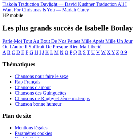
Tiakola
Traduction Daylight —
David Kushner
Traduction All I
Want For Christmas Is You —
Mariah Carey
HP mobile
Les plus grands succès de Isabelle Boulay
Parle-Moi
Tout Au Bout De Nos Peines
Mille Après Mille
Un Jour
Ou L'autre
Il Suffirait De Presque Rien
Ma Liberté
A
B
C
D
E
F
G
H
I
J
K
L
M
N
O
P
Q
R
S
T
U
V
W
X
Y
Z
0-9
Thématiques
Chansons pour faire le sexe
Rap Français
Chansons d'amour
Chansons des Guinguettes
Chansons de Rugby et 3ème mi-temps
Chanson bonne humeur
Plan de site
Mentions légales
Paramètres cookies