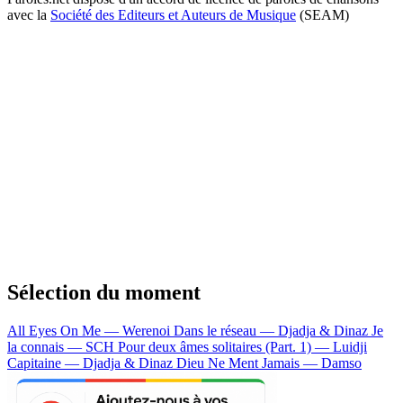
avec la
Société des Editeurs et Auteurs de Musique
(SEAM)
Sélection du moment
All Eyes On Me — Werenoi
Dans le réseau — Djadja & Dinaz
Je
la connais — SCH
Pour deux âmes solitaires (Part. 1) — Luidji
Capitaine — Djadja & Dinaz
Dieu Ne Ment Jamais — Damso