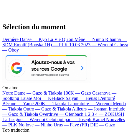
Sélection du moment
Dernière Danse — Kyo
La Vie Qu'on Mène — Ninho
Rihanna —
SDM
Emotif (Booska 1H) — PLK
10.03.2023 — Werenoi
Cabeza
— Oboy
On aime
Notre Dame —
Gazo & Tiakola
100K —
Gazo
Casanova —
Soolking
Laisse Moi —
KeBlack
Saiyan —
Heuss L'enfoiré
Bécane —
Yamê
200K —
Tiakola
Laboratoire —
Werenoi
Meuda
—
Tiakola
Outro —
Gazo & Tiakola
Ailleurs —
Josman
Interlude
—
Gazo & Tiakola
Overdrive —
Ofenbach
1 2 3 4 —
ZOKUSH
La League —
Werenoi
Celui qui part —
Joseph Kamel
Nouvelles
—
PLK
No love —
Ninho
Urus —
Favé (FR)
DIE —
Gazo
Top traduction