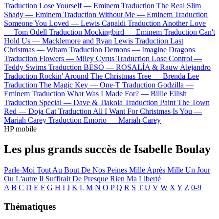
Traduction Lose Yourself —
Eminem
Traduction The Real Slim
Shady —
Eminem
Traduction Without Me —
Eminem
Traduction
Someone You Loved —
Lewis Capaldi
Traduction Another Love
—
Tom Odell
Traduction Mockingbird —
Eminem
Traduction Can't
Hold Us —
Macklemore and Ryan Lewis
Traduction Last
Christmas —
Wham
Traduction Demons —
Imagine Dragons
Traduction Flowers —
Miley Cyrus
Traduction Lose Control —
Teddy Swims
Traduction BESO —
ROSALÍA & Rauw Alejandro
Traduction Rockin' Around The Christmas Tree —
Brenda Lee
Traduction The Magic Key —
One-T
Traduction Godzilla —
Eminem
Traduction What Was I Made For? —
Billie Eilish
Traduction Special —
Dave & Tiakola
Traduction Paint The Town
Red —
Doja Cat
Traduction All I Want For Christmas Is You —
Mariah Carey
Traduction Emorio —
Mariah Carey
HP mobile
Les plus grands succès de Isabelle Boulay
Parle-Moi
Tout Au Bout De Nos Peines
Mille Après Mille
Un Jour
Ou L'autre
Il Suffirait De Presque Rien
Ma Liberté
A
B
C
D
E
F
G
H
I
J
K
L
M
N
O
P
Q
R
S
T
U
V
W
X
Y
Z
0-9
Thématiques