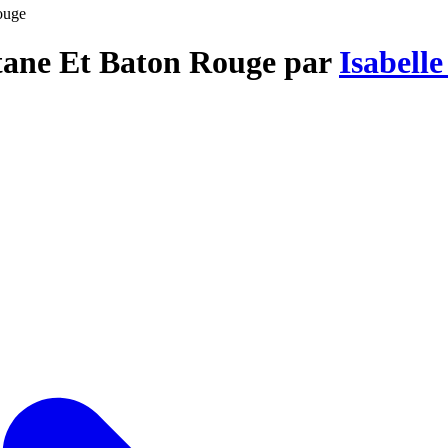
ouge
atane Et Baton Rouge par
Isabell