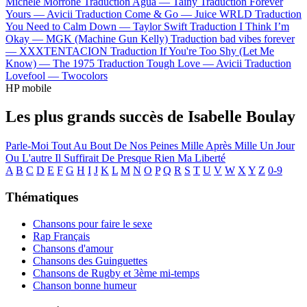
Michele Morrone
Traduction Agua —
Tainy
Traduction Forever
Yours —
Avicii
Traduction Come & Go —
Juice WRLD
Traduction
You Need to Calm Down —
Taylor Swift
Traduction I Think I’m
Okay —
MGK (Machine Gun Kelly)
Traduction bad vibes forever
—
XXXTENTACION
Traduction If You're Too Shy (Let Me
Know) —
The 1975
Traduction Tough Love —
Avicii
Traduction
Lovefool —
Twocolors
HP mobile
Les plus grands succès de Isabelle Boulay
Parle-Moi
Tout Au Bout De Nos Peines
Mille Après Mille
Un Jour
Ou L'autre
Il Suffirait De Presque Rien
Ma Liberté
A
B
C
D
E
F
G
H
I
J
K
L
M
N
O
P
Q
R
S
T
U
V
W
X
Y
Z
0-9
Thématiques
Chansons pour faire le sexe
Rap Français
Chansons d'amour
Chansons des Guinguettes
Chansons de Rugby et 3ème mi-temps
Chanson bonne humeur