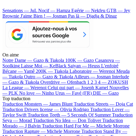
Sensations — JuL
Nocif — Hamza
Egérie — Nekfeu
GTB — Jey
Brownie
J'aime Bien ! — Josman
Pas là — Djadja & Dinaz
On aime
Notre Dame —
Gazo & Tiakola
100K —
Gazo
Casanova —
Soolking
Laisse Moi —
KeBlack
Saiyan —
Heuss L'enfoiré
Bécane —
Yamê
200K —
Tiakola
Laboratoire —
Werenoi
Meuda
—
Tiakola
Outro —
Gazo & Tiakola
Ailleurs —
Josman
Interlude
—
Gazo & Tiakola
Overdrive —
Ofenbach
1 2 3 4 —
ZOKUSH
La League —
Werenoi
Celui qui part —
Joseph Kamel
Nouvelles
—
PLK
No love —
Ninho
Urus —
Favé (FR)
DIE —
Gazo
Top traduction
Traduction Monsters —
James Blunt
Traduction Streets —
Doja Cat
Traduction Drivers license —
Olivia Rodrigo
Traduction Lover —
Taylor Swift
Traduction Teeth —
5 Seconds Of Summer
Traduction
Seya —
Morad
Traduction No Idea —
Don Toliver
Traduction
Morado —
J Balvin
Traduction Hard For Me —
Michele Morrone
Traduction Rapture —
Michele Morrone
Traduction Stand By —