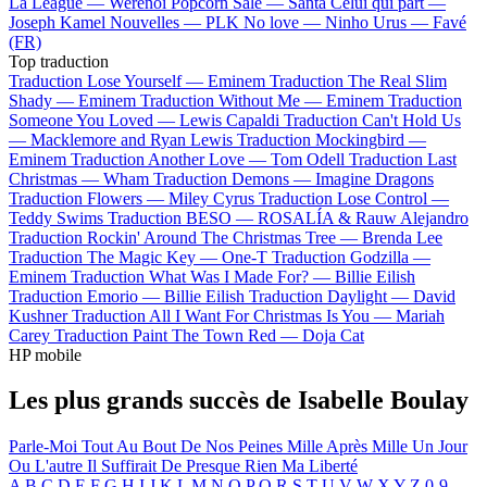
La League —
Werenoi
Popcorn Salé —
Santa
Celui qui part —
Joseph Kamel
Nouvelles —
PLK
No love —
Ninho
Urus —
Favé
(FR)
Top traduction
Traduction Lose Yourself —
Eminem
Traduction The Real Slim
Shady —
Eminem
Traduction Without Me —
Eminem
Traduction
Someone You Loved —
Lewis Capaldi
Traduction Can't Hold Us
—
Macklemore and Ryan Lewis
Traduction Mockingbird —
Eminem
Traduction Another Love —
Tom Odell
Traduction Last
Christmas —
Wham
Traduction Demons —
Imagine Dragons
Traduction Flowers —
Miley Cyrus
Traduction Lose Control —
Teddy Swims
Traduction BESO —
ROSALÍA & Rauw Alejandro
Traduction Rockin' Around The Christmas Tree —
Brenda Lee
Traduction The Magic Key —
One-T
Traduction Godzilla —
Eminem
Traduction What Was I Made For? —
Billie Eilish
Traduction Emorio —
Billie Eilish
Traduction Daylight —
David
Kushner
Traduction All I Want For Christmas Is You —
Mariah
Carey
Traduction Paint The Town Red —
Doja Cat
HP mobile
Les plus grands succès de Isabelle Boulay
Parle-Moi
Tout Au Bout De Nos Peines
Mille Après Mille
Un Jour
Ou L'autre
Il Suffirait De Presque Rien
Ma Liberté
A
B
C
D
E
F
G
H
I
J
K
L
M
N
O
P
Q
R
S
T
U
V
W
X
Y
Z
0-9