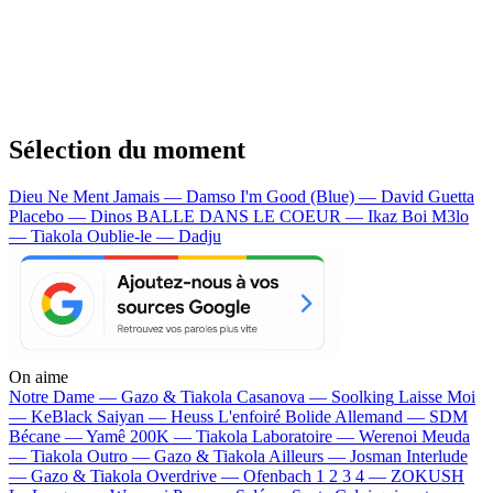
Sélection du moment
Dieu Ne Ment Jamais — Damso
I'm Good (Blue) — David Guetta
Placebo — Dinos
BALLE DANS LE COEUR — Ikaz Boi
M3lo
— Tiakola
Oublie-le — Dadju
On aime
Notre Dame —
Gazo & Tiakola
Casanova —
Soolking
Laisse Moi
—
KeBlack
Saiyan —
Heuss L'enfoiré
Bolide Allemand —
SDM
Bécane —
Yamê
200K —
Tiakola
Laboratoire —
Werenoi
Meuda
—
Tiakola
Outro —
Gazo & Tiakola
Ailleurs —
Josman
Interlude
—
Gazo & Tiakola
Overdrive —
Ofenbach
1 2 3 4 —
ZOKUSH