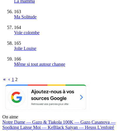
La mamma
163
Ma Solitude
164
Vole colombe
165
Jolie Louise
166
Même si tout autour change
1
2
On aime
Notre Dame —
Gazo & Tiakola
100K —
Gazo
Casanova —
Soolking
Laisse Moi —
KeBlack
Saiyan —
Heuss L'enfoiré