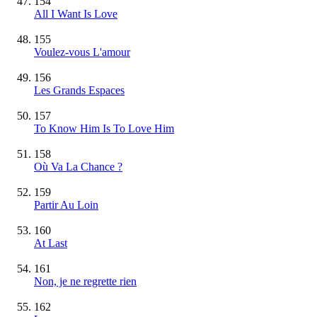
154
All I Want Is Love
155
Voulez-vous L'amour
156
Les Grands Espaces
157
To Know Him Is To Love Him
158
Où Va La Chance ?
159
Partir Au Loin
160
At Last
161
Non, je ne regrette rien
162