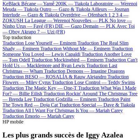
KeBlack
Bécane —
Yamê
200K —
Tiakola
Laboratoire —
Werenoi
Meuda —
Tiakola
Outro —
Gazo & Tiakola
Ailleurs —
Josman
Interlude —
Gazo & Tiakola
Overdrive —
Ofenbach
1 2 3 4 —
ZOKUSH
La League —
Werenoi
Nouvelles —
PLK
No love —
Ninho
Urus —
Favé (FR)
DIE —
Gazo
Demain —
PLK
Avec Toi
—
Oboy
Akrapo 7 —
Uzi (FR)
Top traduction
Traduction Lose Yourself —
Eminem
Traduction The Real Slim
Shady —
Eminem
Traduction Without Me —
Eminem
Traduction
Someone You Loved —
Lewis Capaldi
Traduction Another Love
—
Tom Odell
Traduction Mockingbird —
Eminem
Traduction Can't
Hold Us —
Macklemore and Ryan Lewis
Traduction Last
Christmas —
Wham
Traduction Demons —
Imagine Dragons
Traduction BESO —
ROSALÍA & Rauw Alejandro
Traduction
Flowers —
Miley Cyrus
Traduction Lose Control —
Teddy Swims
Traduction The Magic Key —
One-T
Traduction What Was I Made
For? —
Billie Eilish
Traduction Rockin' Around The Christmas Tree
—
Brenda Lee
Traduction Godzilla —
Eminem
Traduction Paint
The Town Red —
Doja Cat
Traduction Special —
Dave & Tiakola
Traduction All I Want For Christmas Is You —
Mariah Carey
Traduction Emorio —
Mariah Carey
HP mobile
Les plus grands succès de Iggy Azalea