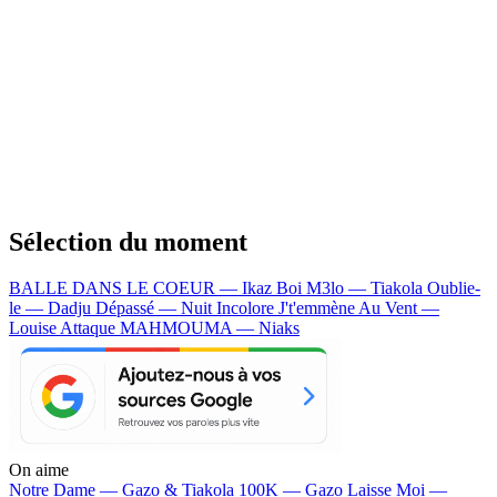
Sélection du moment
BALLE DANS LE COEUR — Ikaz Boi
M3lo — Tiakola
Oublie-
le — Dadju
Dépassé — Nuit Incolore
J't'emmène Au Vent —
Louise Attaque
MAHMOUMA — Niaks
On aime
Notre Dame —
Gazo & Tiakola
100K —
Gazo
Laisse Moi —