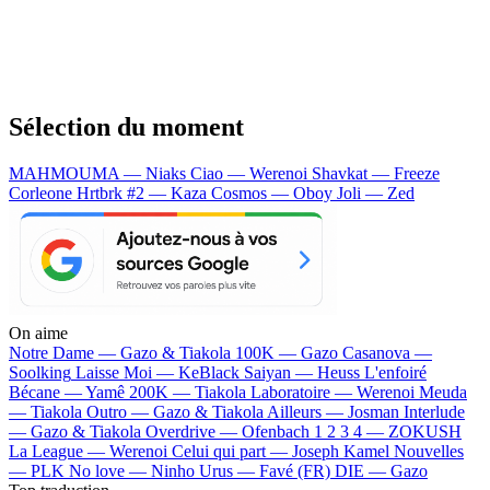
Sélection du moment
MAHMOUMA — Niaks
Ciao — Werenoi
Shavkat — Freeze
Corleone
Hrtbrk #2 — Kaza
Cosmos — Oboy
Joli — Zed
On aime
Notre Dame —
Gazo & Tiakola
100K —
Gazo
Casanova —
Soolking
Laisse Moi —
KeBlack
Saiyan —
Heuss L'enfoiré
Bécane —
Yamê
200K —
Tiakola
Laboratoire —
Werenoi
Meuda
—
Tiakola
Outro —
Gazo & Tiakola
Ailleurs —
Josman
Interlude
—
Gazo & Tiakola
Overdrive —
Ofenbach
1 2 3 4 —
ZOKUSH
La League —
Werenoi
Celui qui part —
Joseph Kamel
Nouvelles
—
PLK
No love —
Ninho
Urus —
Favé (FR)
DIE —
Gazo