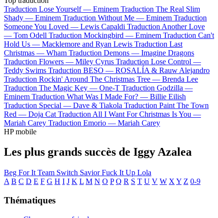
Top traduction
Traduction Lose Yourself —
Eminem
Traduction The Real Slim
Shady —
Eminem
Traduction Without Me —
Eminem
Traduction
Someone You Loved —
Lewis Capaldi
Traduction Another Love
—
Tom Odell
Traduction Mockingbird —
Eminem
Traduction Can't
Hold Us —
Macklemore and Ryan Lewis
Traduction Last
Christmas —
Wham
Traduction Demons —
Imagine Dragons
Traduction Flowers —
Miley Cyrus
Traduction Lose Control —
Teddy Swims
Traduction BESO —
ROSALÍA & Rauw Alejandro
Traduction Rockin' Around The Christmas Tree —
Brenda Lee
Traduction The Magic Key —
One-T
Traduction Godzilla —
Eminem
Traduction What Was I Made For? —
Billie Eilish
Traduction Special —
Dave & Tiakola
Traduction Paint The Town
Red —
Doja Cat
Traduction All I Want For Christmas Is You —
Mariah Carey
Traduction Emorio —
Mariah Carey
HP mobile
Les plus grands succès de Iggy Azalea
Beg For It
Team
Switch
Savior
Fuck It Up
Lola
A
B
C
D
E
F
G
H
I
J
K
L
M
N
O
P
Q
R
S
T
U
V
W
X
Y
Z
0-9
Thématiques