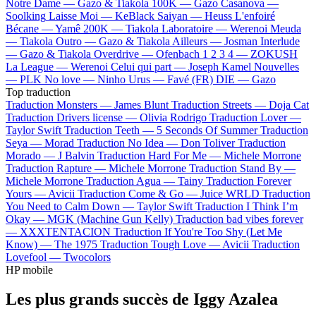
Notre Dame —
Gazo & Tiakola
100K —
Gazo
Casanova —
Soolking
Laisse Moi —
KeBlack
Saiyan —
Heuss L'enfoiré
Bécane —
Yamê
200K —
Tiakola
Laboratoire —
Werenoi
Meuda
—
Tiakola
Outro —
Gazo & Tiakola
Ailleurs —
Josman
Interlude
—
Gazo & Tiakola
Overdrive —
Ofenbach
1 2 3 4 —
ZOKUSH
La League —
Werenoi
Celui qui part —
Joseph Kamel
Nouvelles
—
PLK
No love —
Ninho
Urus —
Favé (FR)
DIE —
Gazo
Top traduction
Traduction Monsters —
James Blunt
Traduction Streets —
Doja Cat
Traduction Drivers license —
Olivia Rodrigo
Traduction Lover —
Taylor Swift
Traduction Teeth —
5 Seconds Of Summer
Traduction
Seya —
Morad
Traduction No Idea —
Don Toliver
Traduction
Morado —
J Balvin
Traduction Hard For Me —
Michele Morrone
Traduction Rapture —
Michele Morrone
Traduction Stand By —
Michele Morrone
Traduction Agua —
Tainy
Traduction Forever
Yours —
Avicii
Traduction Come & Go —
Juice WRLD
Traduction
You Need to Calm Down —
Taylor Swift
Traduction I Think I’m
Okay —
MGK (Machine Gun Kelly)
Traduction bad vibes forever
—
XXXTENTACION
Traduction If You're Too Shy (Let Me
Know) —
The 1975
Traduction Tough Love —
Avicii
Traduction
Lovefool —
Twocolors
HP mobile
Les plus grands succès de Iggy Azalea