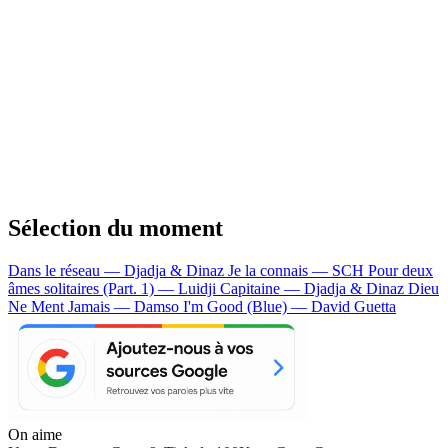
Sélection du moment
Dans le réseau — Djadja & Dinaz
Je la connais — SCH
Pour deux
âmes solitaires (Part. 1) — Luidji
Capitaine — Djadja & Dinaz
Dieu
Ne Ment Jamais — Damso
I'm Good (Blue) — David Guetta
On aime