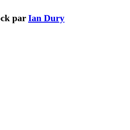
ock par
Ian Dury