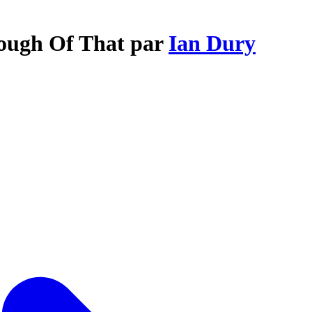
nough Of That par
Ian Dury