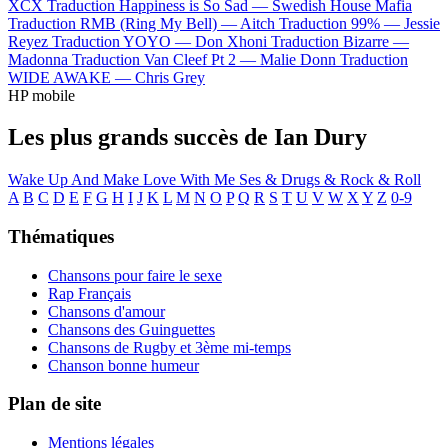
XCX
Traduction Happiness is So Sad —
Swedish House Mafia
Traduction RMB (Ring My Bell) —
Aitch
Traduction 99% —
Jessie
Reyez
Traduction YOYO —
Don Xhoni
Traduction Bizarre —
Madonna
Traduction Van Cleef Pt 2 —
Malie Donn
Traduction
WIDE AWAKE —
Chris Grey
HP mobile
Les plus grands succès de Ian Dury
Wake Up And Make Love With Me
Ses & Drugs & Rock & Roll
A
B
C
D
E
F
G
H
I
J
K
L
M
N
O
P
Q
R
S
T
U
V
W
X
Y
Z
0-9
Thématiques
Chansons pour faire le sexe
Rap Français
Chansons d'amour
Chansons des Guinguettes
Chansons de Rugby et 3ème mi-temps
Chanson bonne humeur
Plan de site
Mentions légales