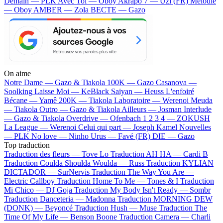
Demain — PLK
Avec Toi — Oboy
Akrapo 7 — Uzi (FR)
Mélodie
— Oboy
AMBER — Zola
BECTE — Gazo
On aime
Notre Dame —
Gazo & Tiakola
100K —
Gazo
Casanova —
Soolking
Laisse Moi —
KeBlack
Saiyan —
Heuss L'enfoiré
Bécane —
Yamê
200K —
Tiakola
Laboratoire —
Werenoi
Meuda
—
Tiakola
Outro —
Gazo & Tiakola
Ailleurs —
Josman
Interlude
—
Gazo & Tiakola
Overdrive —
Ofenbach
1 2 3 4 —
ZOKUSH
La League —
Werenoi
Celui qui part —
Joseph Kamel
Nouvelles
—
PLK
No love —
Ninho
Urus —
Favé (FR)
DIE —
Gazo
Top traduction
Traduction des fleurs —
Tove Lo
Traduction AH HA —
Cardi B
Traduction Coulda Shoulda Woulda —
Russ
Traduction KYLIAN
DICTADOR —
SurNervis
Traduction The Way You Are —
Electric Callboy
Traduction Home To Me —
Tones & I
Traduction
Mi Chico —
DJ Goja
Traduction My Body Isn't Ready —
Sombr
Traduction Danceteria —
Madonna
Traduction MORNING DEW
(DONK) —
Beyoncé
Traduction Hush —
Muse
Traduction The
Time Of My Life —
Benson Boone
Traduction Camera —
Charli