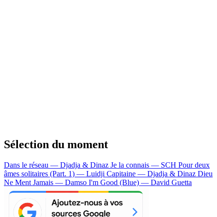
Sélection du moment
Dans le réseau — Djadja & Dinaz
Je la connais — SCH
Pour deux
âmes solitaires (Part. 1) — Luidji
Capitaine — Djadja & Dinaz
Dieu
Ne Ment Jamais — Damso
I'm Good (Blue) — David Guetta