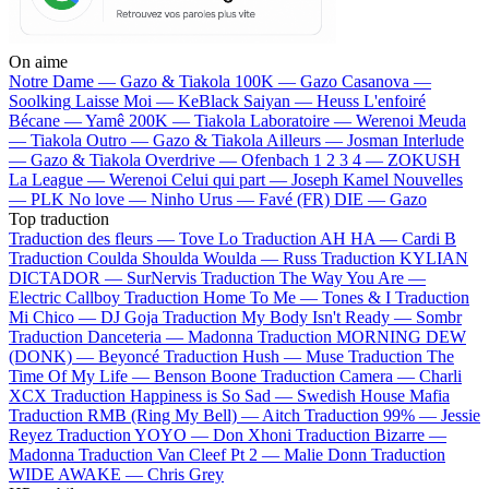
On aime
Notre Dame —
Gazo & Tiakola
100K —
Gazo
Casanova —
Soolking
Laisse Moi —
KeBlack
Saiyan —
Heuss L'enfoiré
Bécane —
Yamê
200K —
Tiakola
Laboratoire —
Werenoi
Meuda
—
Tiakola
Outro —
Gazo & Tiakola
Ailleurs —
Josman
Interlude
—
Gazo & Tiakola
Overdrive —
Ofenbach
1 2 3 4 —
ZOKUSH
La League —
Werenoi
Celui qui part —
Joseph Kamel
Nouvelles
—
PLK
No love —
Ninho
Urus —
Favé (FR)
DIE —
Gazo
Top traduction
Traduction des fleurs —
Tove Lo
Traduction AH HA —
Cardi B
Traduction Coulda Shoulda Woulda —
Russ
Traduction KYLIAN
DICTADOR —
SurNervis
Traduction The Way You Are —
Electric Callboy
Traduction Home To Me —
Tones & I
Traduction
Mi Chico —
DJ Goja
Traduction My Body Isn't Ready —
Sombr
Traduction Danceteria —
Madonna
Traduction MORNING DEW
(DONK) —
Beyoncé
Traduction Hush —
Muse
Traduction The
Time Of My Life —
Benson Boone
Traduction Camera —
Charli
XCX
Traduction Happiness is So Sad —
Swedish House Mafia
Traduction RMB (Ring My Bell) —
Aitch
Traduction 99% —
Jessie
Reyez
Traduction YOYO —
Don Xhoni
Traduction Bizarre —
Madonna
Traduction Van Cleef Pt 2 —
Malie Donn
Traduction
WIDE AWAKE —
Chris Grey