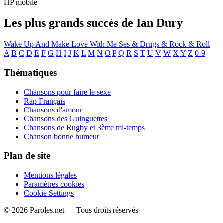
HP mobile
Les plus grands succès de Ian Dury
Wake Up And Make Love With Me
Ses & Drugs & Rock & Roll
A
B
C
D
E
F
G
H
I
J
K
L
M
N
O
P
Q
R
S
T
U
V
W
X
Y
Z
0-9
Thématiques
Chansons pour faire le sexe
Rap Français
Chansons d'amour
Chansons des Guinguettes
Chansons de Rugby et 3ème mi-temps
Chanson bonne humeur
Plan de site
Mentions légales
Paramètres cookies
Cookie Settings
© 2026 Paroles.net — Tous droits réservés