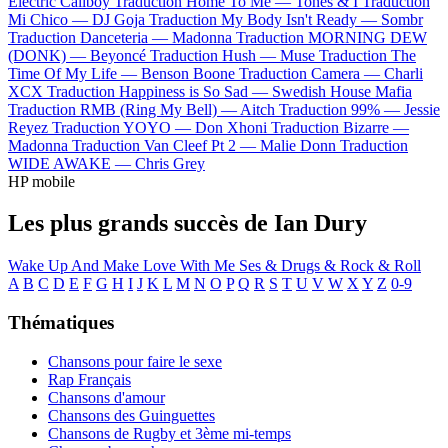
Electric Callboy
Traduction Home To Me —
Tones & I
Traduction
Mi Chico —
DJ Goja
Traduction My Body Isn't Ready —
Sombr
Traduction Danceteria —
Madonna
Traduction MORNING DEW
(DONK) —
Beyoncé
Traduction Hush —
Muse
Traduction The
Time Of My Life —
Benson Boone
Traduction Camera —
Charli
XCX
Traduction Happiness is So Sad —
Swedish House Mafia
Traduction RMB (Ring My Bell) —
Aitch
Traduction 99% —
Jessie
Reyez
Traduction YOYO —
Don Xhoni
Traduction Bizarre —
Madonna
Traduction Van Cleef Pt 2 —
Malie Donn
Traduction
WIDE AWAKE —
Chris Grey
HP mobile
Les plus grands succès de Ian Dury
Wake Up And Make Love With Me
Ses & Drugs & Rock & Roll
A
B
C
D
E
F
G
H
I
J
K
L
M
N
O
P
Q
R
S
T
U
V
W
X
Y
Z
0-9
Thématiques
Chansons pour faire le sexe
Rap Français
Chansons d'amour
Chansons des Guinguettes
Chansons de Rugby et 3ème mi-temps