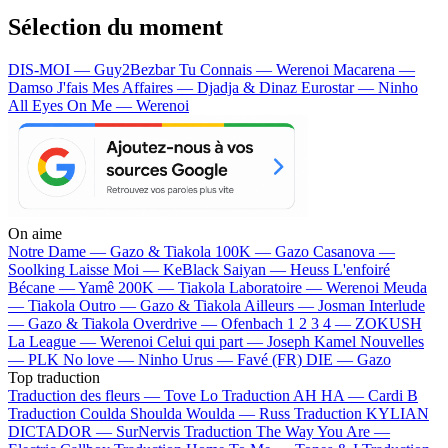
Sélection du moment
DIS-MOI — Guy2Bezbar
Tu Connais — Werenoi
Macarena —
Damso
J'fais Mes Affaires — Djadja & Dinaz
Eurostar — Ninho
All Eyes On Me — Werenoi
On aime
Notre Dame —
Gazo & Tiakola
100K —
Gazo
Casanova —
Soolking
Laisse Moi —
KeBlack
Saiyan —
Heuss L'enfoiré
Bécane —
Yamê
200K —
Tiakola
Laboratoire —
Werenoi
Meuda
—
Tiakola
Outro —
Gazo & Tiakola
Ailleurs —
Josman
Interlude
—
Gazo & Tiakola
Overdrive —
Ofenbach
1 2 3 4 —
ZOKUSH
La League —
Werenoi
Celui qui part —
Joseph Kamel
Nouvelles
—
PLK
No love —
Ninho
Urus —
Favé (FR)
DIE —
Gazo
Top traduction
Traduction des fleurs —
Tove Lo
Traduction AH HA —
Cardi B
Traduction Coulda Shoulda Woulda —
Russ
Traduction KYLIAN
DICTADOR —
SurNervis
Traduction The Way You Are —