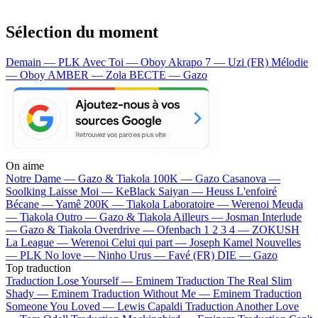
Sélection du moment
Demain — PLK
Avec Toi — Oboy
Akrapo 7 — Uzi (FR)
Mélodie
— Oboy
AMBER — Zola
BECTE — Gazo
On aime
Notre Dame —
Gazo & Tiakola
100K —
Gazo
Casanova —
Soolking
Laisse Moi —
KeBlack
Saiyan —
Heuss L'enfoiré
Bécane —
Yamê
200K —
Tiakola
Laboratoire —
Werenoi
Meuda
—
Tiakola
Outro —
Gazo & Tiakola
Ailleurs —
Josman
Interlude
—
Gazo & Tiakola
Overdrive —
Ofenbach
1 2 3 4 —
ZOKUSH
La League —
Werenoi
Celui qui part —
Joseph Kamel
Nouvelles
—
PLK
No love —
Ninho
Urus —
Favé (FR)
DIE —
Gazo
Top traduction
Traduction Lose Yourself —
Eminem
Traduction The Real Slim
Shady —
Eminem
Traduction Without Me —
Eminem
Traduction
Someone You Loved —
Lewis Capaldi
Traduction Another Love