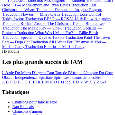
—
Tom Odell
Traduction Mockingbird —
Eminem
Traduction Can't
Hold Us —
Macklemore and Ryan Lewis
Traduction Last
Christmas —
Wham
Traduction Demons —
Imagine Dragons
Traduction Flowers —
Miley Cyrus
Traduction Lose Control —
Teddy Swims
Traduction BESO —
ROSALÍA & Rauw Alejandro
Traduction Rockin' Around The Christmas Tree —
Brenda Lee
Traduction The Magic Key —
One-T
Traduction Godzilla —
Eminem
Traduction What Was I Made For? —
Billie Eilish
Traduction Special —
Dave & Tiakola
Traduction Paint The Town
Red —
Doja Cat
Traduction All I Want For Christmas Is You —
Mariah Carey
Traduction Emorio —
Mariah Carey
HP mobile
Les plus grands succès de IAM
L'école Du Micro D'argent
Tam Tam de l'Afrique
L'empire Du Cote
Obscur
Independenza
Spartiate Spirit
Les raisons de la colère
A
B
C
D
E
F
G
H
I
J
K
L
M
N
O
P
Q
R
S
T
U
V
W
X
Y
Z
0-9
Thématiques
Chansons pour faire le sexe
Rap Français
Chansons d'amour