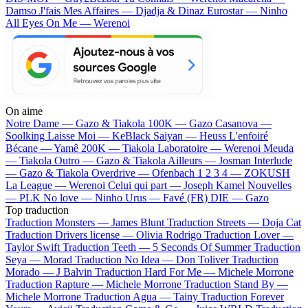
Damso
J'fais Mes Affaires — Djadja & Dinaz
Eurostar — Ninho
All Eyes On Me — Werenoi
On aime
Notre Dame —
Gazo & Tiakola
100K —
Gazo
Casanova —
Soolking
Laisse Moi —
KeBlack
Saiyan —
Heuss L'enfoiré
Bécane —
Yamê
200K —
Tiakola
Laboratoire —
Werenoi
Meuda
—
Tiakola
Outro —
Gazo & Tiakola
Ailleurs —
Josman
Interlude
—
Gazo & Tiakola
Overdrive —
Ofenbach
1 2 3 4 —
ZOKUSH
La League —
Werenoi
Celui qui part —
Joseph Kamel
Nouvelles
—
PLK
No love —
Ninho
Urus —
Favé (FR)
DIE —
Gazo
Top traduction
Traduction Monsters —
James Blunt
Traduction Streets —
Doja Cat
Traduction Drivers license —
Olivia Rodrigo
Traduction Lover —
Taylor Swift
Traduction Teeth —
5 Seconds Of Summer
Traduction
Seya —
Morad
Traduction No Idea —
Don Toliver
Traduction
Morado —
J Balvin
Traduction Hard For Me —
Michele Morrone
Traduction Rapture —
Michele Morrone
Traduction Stand By —
Michele Morrone
Traduction Agua —
Tainy
Traduction Forever