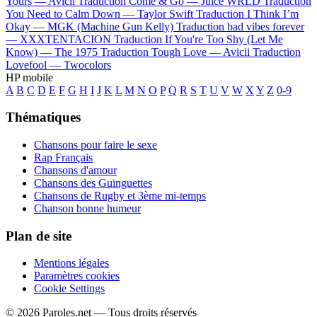
Yours —
Avicii
Traduction Come & Go —
Juice WRLD
Traduction
You Need to Calm Down —
Taylor Swift
Traduction I Think I’m
Okay —
MGK (Machine Gun Kelly)
Traduction bad vibes forever
—
XXXTENTACION
Traduction If You're Too Shy (Let Me
Know) —
The 1975
Traduction Tough Love —
Avicii
Traduction
Lovefool —
Twocolors
HP mobile
A
B
C
D
E
F
G
H
I
J
K
L
M
N
O
P
Q
R
S
T
U
V
W
X
Y
Z
0-9
Thématiques
Chansons pour faire le sexe
Rap Français
Chansons d'amour
Chansons des Guinguettes
Chansons de Rugby et 3ème mi-temps
Chanson bonne humeur
Plan de site
Mentions légales
Paramètres cookies
Cookie Settings
© 2026 Paroles.net — Tous droits réservés